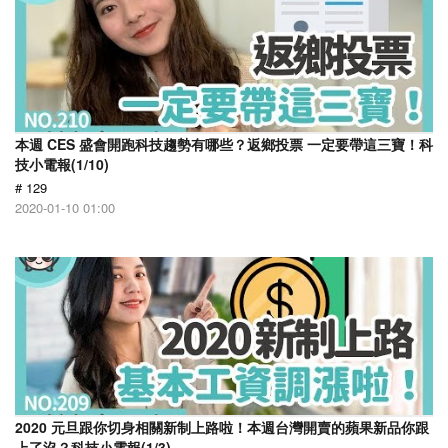
本週 CES 盛會開跑科技趨勢有哪些？返鄉投票 一定要帶這三寶！科
技小電報(1/10)
# 129
2020-01-10 01:00
2020 元旦跟你切身相關新制上路啦！本週台灣開賣的蘋果新品你跟
上了沒？科技小電報(1/3)