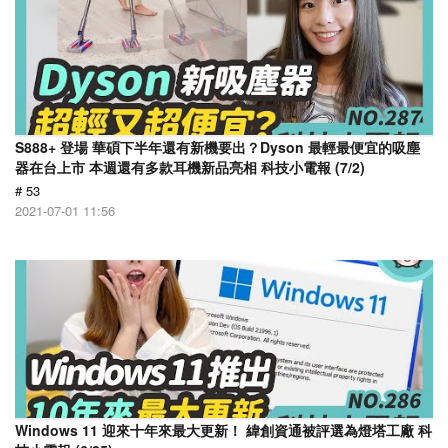
S888+ 登場 華碩下半年還有新機要出？Dyson 最輕最便宜的吸塵
器在台上市 本週還有多款耳機新品亮相 科技小電報 (7/2)
# 53
2021-07-01 11:56
Windows 11 迎來十年來最大更新！ 緯創資通被評選為燈塔工廠 科