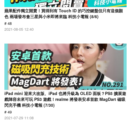
蘋果配件獨立開賣！買得到有 Touch ID 的巧控鍵盤但只有這個顏
色 兩場發布會三星與小米即將來臨 科技小電報 (8/6)
# 48
2021-08-05 12:40
iPad mini 迎來大改版、iPad 也將升級為 OLED 面板？PS5 擴展遊
戲陣容未來可玩 PS3 遊戲！realme 將發表安卓首款 MagDart 磁吸
閃充手機 科技小電報 (7/30)
# 49
2021-07-29 11:08