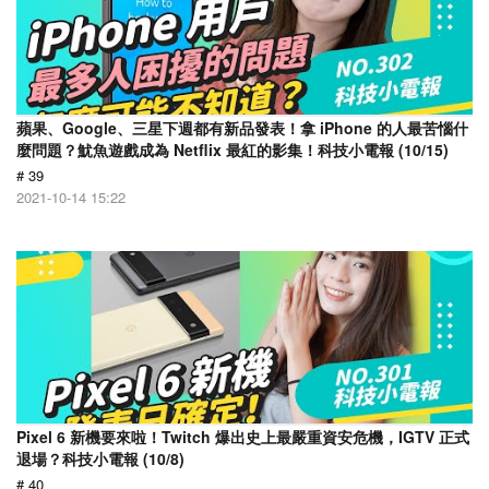
蘋果、Google、三星下週都有新品發表！拿 iPhone 的人最苦惱什
麼問題？魷魚遊戲成為 Netflix 最紅的影集！科技小電報 (10/15)
# 39
2021-10-14 15:22
Pixel 6 新機要來啦！Twitch 爆出史上最嚴重資安危機，IGTV 正式
退場？科技小電報 (10/8)
# 40