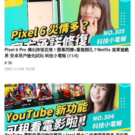
Pixel 6 Pro 傳出誇張災情！螢幕閃爍+重複開孔？Netflix 進軍遊戲
界 安卓用戶搶先試玩 科技小電報 (11/5)
# 36
2021-11-04 10:38
YouTube 電影租看功能怎麼用！Intel 第十二代處理器發表 貝佐斯