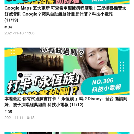
Google Maps 五大更新 可查看車廂擁擠程度啦！三星摺疊機賣太
好威脅到 Google？蘋果自助維修計畫是什麼？科技小電報
(11/19)
# 34
2021-11-18 11:06
本週最紅 你有試過臉書打卡『 永恆族 』嗎？Disney+ 登台 邀請阿
妹、瘦子演唱經典組曲 科技小電報 (11/12)
# 35
2021-11-11 10:18