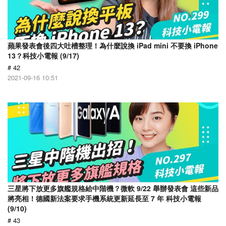
蘋果發表會後四大吐槽整理！為什麼說換 iPad mini 不要換 iPhone
13？科技小電報 (9/17)
# 42
2021-09-16 10:51
三星將下放更多旗艦規格給中階機？微軟 9/22 舉辦發表會 這些新品
將亮相！德國新法案要求手機系統更新延長至 7 年 科技小電報
(9/10)
# 43