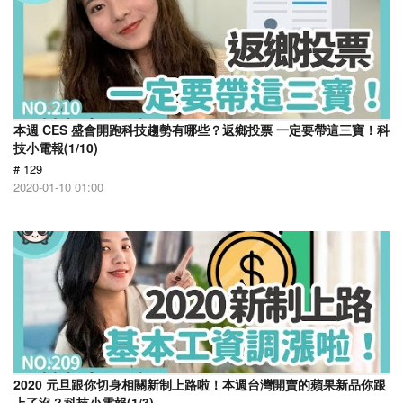
本週 CES 盛會開跑科技趨勢有哪些？返鄉投票 一定要帶這三寶！科
技小電報(1/10)
# 129
2020-01-10 01:00
2020 元旦跟你切身相關新制上路啦！本週台灣開賣的蘋果新品你跟
上了沒？科技小電報(1/3)