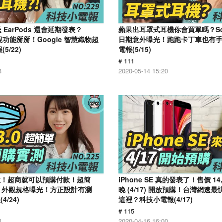
不送 EarPods 還會延期發表？
蘋果出耳罩式耳機你會買單嗎？Son
 透視功能掰掰！Google 智慧織物超
日期意外曝光！跑跑卡丁車也有手
5/22)
電報(5/15)
# 111
3
2020-05-14 15:20
上線啦！超商就可以預購付款！超簡
​iPhone SE 真的發表了！售價 14
 12 外觀規格曝光！方正設計有瀏
晚 (4/17) 開放預購！台灣網速
/24)
這裡？科技小電報(4/17)
# 115
4
2020-04-16 16:00