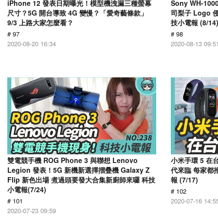
iPhone 12 發表日期曝光！模型機洩漏三種螢幕
Sony WH-1
尺寸？5G 開台導致 4G 變慢？「愛奇藝條款」
司梨子 Log
9/3 上路大家怎麼看？
技小電報 (8/14
# 97
# 98
2020-08-20 16:34
2020-08-13 09:5
雙電競手機 ROG Phone 3 與聯想 Lenovo
小米手環 5 在
Legion 發表！5G 新機新選擇摺疊機 Galaxy Z
代來臨 每家都推
Flip 新色出場 煮過頭要發大合集新廚師來囉 科技
報 (7/17)
小電報(7/24)
# 102
# 101
2020-07-16 14:5
2020-07-23 09:59