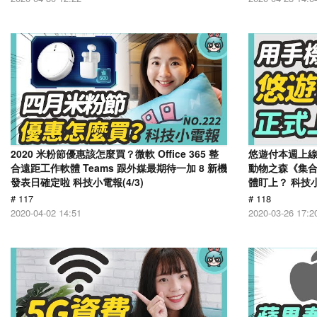
2020 米粉節優惠該怎麼買？微軟 Office 365 整
悠遊付本週上
合遠距工作軟體 Teams 跟外媒最期待一加 8 新機
動物之森《集
發表日確定啦 科技小電報(4/3)
體盯上？ 科技小電
# 117
# 118
2020-04-02 14:51
2020-03-26 17:2