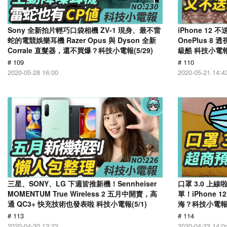
Sony 全新拍片輕巧口袋相機 ZV-1 現身、最不雷
iPhone 12 
蛇的電競娛樂耳機 Razer Opus 與 Dyson 全新
OnePlus 8
Corrale 直髮器，還不買爆？科技小電報(5/29)
級酷 科技小電報(
# 109
# 110
2020-05-28 16:00
2020-05-21 14:4
三星、SONY、LG 下週皆推新機！Sennheiser
口罩 3.0 
MOMENTUM True Wireless 2 五月中開賣，高
單！iPhone
通 QC3+ 快充技術也發表啦 科技小電報(5/1)
海？科技小電報(4
# 113
# 114
2020-04-30 12:22
2020-04-23 14:0