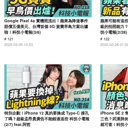
Google Pixel 4a 實機照流出！蘋果為降速事件
蘋果可能有這些新品
賠償五億美元、台灣首個 5G 資費早鳥方案出爐
級的拍照能力？
啦！科技小電報(3/6)
技小電報(2/28)
# 121
# 122
2020-03-05 10:53
2020-02-28 01:0
特別企劃！iPhone 12 真的要換成 Type-C 接孔
iPhone S
了嗎？超級盃昂貴廣告不能錯過這些 科技小電報
三色？武漢肺炎即時
(2/7) feat.阿哲
就可查！科技小電