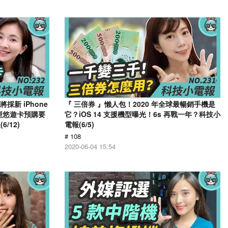
採新 iPhone
『 三倍券 』懶人包！2020 年全球最暢銷手機是
造型悠遊卡預購要
它？iOS 14 支援機型曝光！6s 再戰一年？科技小
/12)
電報(6/5)
# 108
2020-06-04 15:54