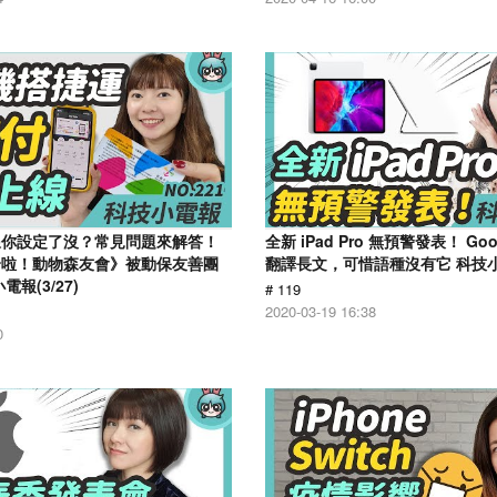
線你設定了沒？常見問題來解答！
全新 iPad Pro 無預警發表！ Go
合啦！動物森友會》被動保友善團
翻譯長文，可惜語種沒有它 科技小電
報(3/27)
# 119
2020-03-19 16:38
0