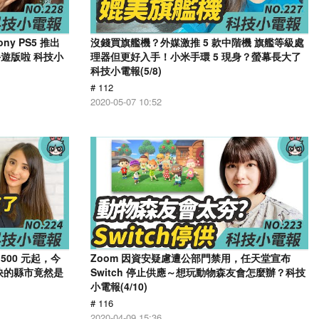
y PS5 推出
沒錢買旗艦機？外媒激推 5 款中階機 旗艦等級處
遊版啦 科技小
理器但更好入手！小米手環 5 現身？螢幕長大了
科技小電報(5/8)
# 112
2020-05-07 10:52
,500 元起，今
Zoom 因資安疑慮遭公部門禁用，任天堂宣布
最快的縣市竟然是
Switch 停止供應～想玩動物森友會怎麼辦？科技
小電報(4/10)
# 116
2020-04-09 15:36