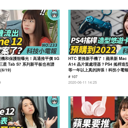
2 模型機和保護殼曝光！高通推平價 5G
HTC 要推新手機了！蘋果新 Mac 將
三星 Tab S7 系列新平板也有譜
A14 晶片當處理器？PS4 搖桿
/19)
等一年以上真的誇張！科技小電報(6
# 107
9
2020-06-11 14:25