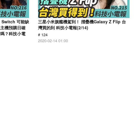
Switch 可能缺
三星小米旗艦機駕到！ 摺疊機Galaxy Z Flip 台
版主機預購日確
灣買的到 科技小電報(2/14)
家喜歡嗎？科技小電
# 124
2020-02-14 01:00