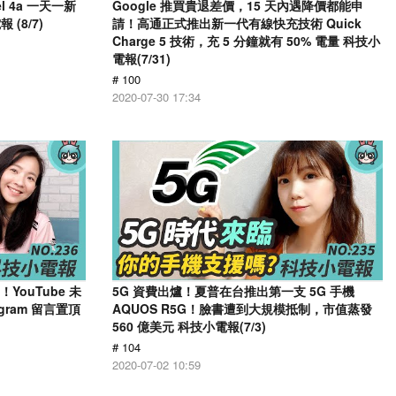
el 4a 一天一新
Google 推買貴退差價，15 天內遇降價都能申
(8/7)
請！高通正式推出新一代有線快充技術 Quick
Charge 5 技術，充 5 分鐘就有 50% 電量 科技小
電報(7/31)
# 100
2020-07-30 17:34
了！YouTube 未
5G 資費出爐！夏普在台推出第一支 5G 手機
gram 留言置頂
AQUOS R5G！臉書遭到大規模抵制，市值蒸發
560 億美元 科技小電報(7/3)
# 104
2020-07-02 10:59