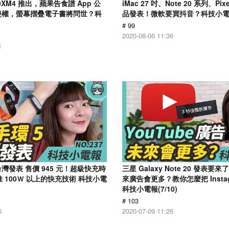
000XM4 推出，蘋果告食譜 App 公
iMac 27 吋、Note 20 系列、Pix
o 侵權，螢幕摺疊電子書將問世？科
品發表！微軟要買抖音？科技小電報 
)
# 99
2020-08-06 11:36
1
台灣發表 售價 945 元！超級快充時
三星 Galaxy Note 20 發表要來
 100Ｗ 以上的快充技術 科技小電
來廣告會更多？教你怎麼把 Insta
科技小電報(7/10)
# 103
5
2020-07-09 11:26