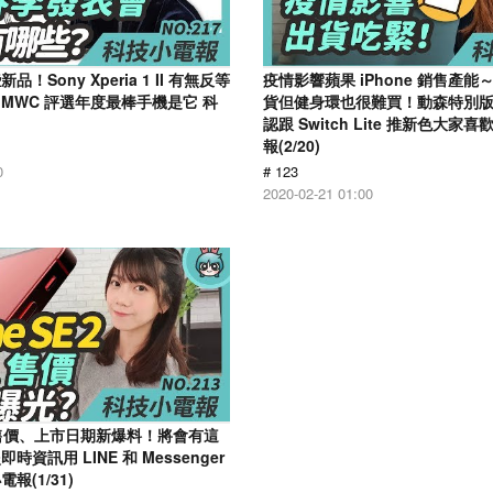
！Sony Xperia 1 II 有無反等
疫情影響蘋果 iPhone 銷售產能～ 
MWC 評選年度最棒手機是它 科
貨但健身環也很難買！動森特別
認跟 Switch Lite 推新色大
報(2/20)
0
# 123
2020-02-21 01:00
E 2 售價、上市日期新爆料！將會有這
資訊用 LINE 和 Messenger
報(1/31)