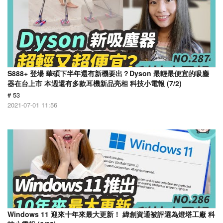
S888+ 登場 華碩下半年還有新機要出？Dyson 最輕最便宜的吸塵
器在台上市 本週還有多款耳機新品亮相 科技小電報 (7/2)
# 53
2021-07-01 11:56
Windows 11 迎來十年來最大更新！ 緯創資通被評選為燈塔工廠 科