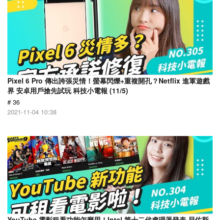
Pixel 6 Pro 傳出誇張災情！螢幕閃爍+重複開孔？Netflix 進軍遊戲
界 安卓用戶搶先試玩 科技小電報 (11/5)
# 36
2021-11-04 10:38
YouTube 電影租看功能怎麼用！Intel 第十二代處理器發表 貝佐斯