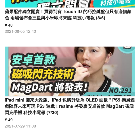
蘋果配件獨立開賣！買得到有 Touch ID 的巧控鍵盤但只有這個顏
色 兩場發布會三星與小米即將來臨 科技小電報 (8/6)
# 48
2021-08-05 12:40
iPad mini 迎來大改版、iPad 也將升級為 OLED 面板？PS5 擴展遊
戲陣容未來可玩 PS3 遊戲！realme 將發表安卓首款 MagDart 磁吸
閃充手機 科技小電報 (7/30)
# 49
2021-07-29 11:08