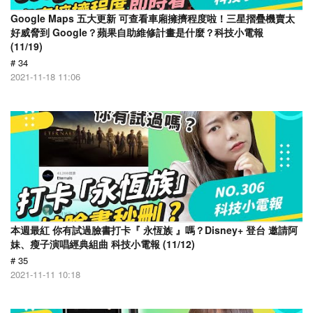
Google Maps 五大更新 可查看車廂擁擠程度啦！三星摺疊機賣太
好威脅到 Google？蘋果自助維修計畫是什麼？科技小電報
(11/19)
# 34
2021-11-18 11:06
本週最紅 你有試過臉書打卡『 永恆族 』嗎？Disney+ 登台 邀請阿
妹、瘦子演唱經典組曲 科技小電報 (11/12)
# 35
2021-11-11 10:18