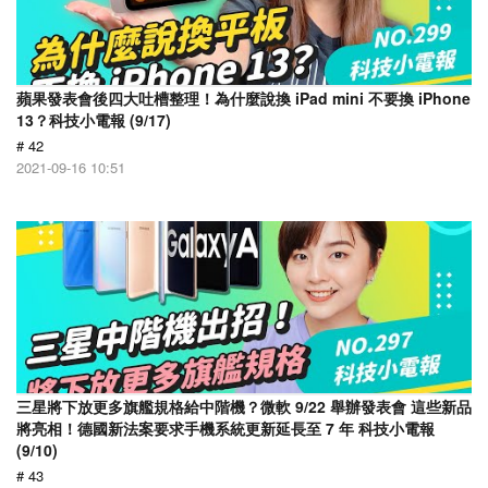
蘋果發表會後四大吐槽整理！為什麼說換 iPad mini 不要換 iPhone
13？科技小電報 (9/17)
# 42
2021-09-16 10:51
三星將下放更多旗艦規格給中階機？微軟 9/22 舉辦發表會 這些新品
將亮相！德國新法案要求手機系統更新延長至 7 年 科技小電報
(9/10)
# 43