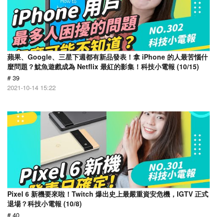
蘋果、Google、三星下週都有新品發表！拿 iPhone 的人最苦惱什
麼問題？魷魚遊戲成為 Netflix 最紅的影集！科技小電報 (10/15)
# 39
2021-10-14 15:22
Pixel 6 新機要來啦！Twitch 爆出史上最嚴重資安危機，IGTV 正式
退場？科技小電報 (10/8)
# 40