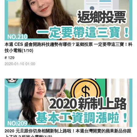
本週 CES 盛會開跑科技趨勢有哪些？返鄉投票 一定要帶這三寶！科
技小電報(1/10)
# 129
2020-01-10 01:00
2020 元旦跟你切身相關新制上路啦！本週台灣開賣的蘋果新品你跟
上了沒？科技小電報(1/3)