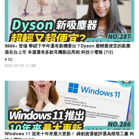
S888+ 登場 華碩下半年還有新機要出？Dyson 最輕最便宜的吸塵
器在台上市 本週還有多款耳機新品亮相 科技小電報 (7/2)
# 53
2021-07-01 11:56
Windows 11 迎來十年來最大更新！ 緯創資通被評選為燈塔工廠 科