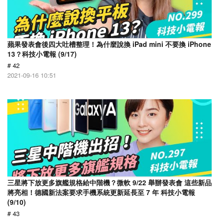
蘋果發表會後四大吐槽整理！為什麼說換 iPad mini 不要換 iPhone
13？科技小電報 (9/17)
# 42
2021-09-16 10:51
三星將下放更多旗艦規格給中階機？微軟 9/22 舉辦發表會 這些新品
將亮相！德國新法案要求手機系統更新延長至 7 年 科技小電報
(9/10)
# 43