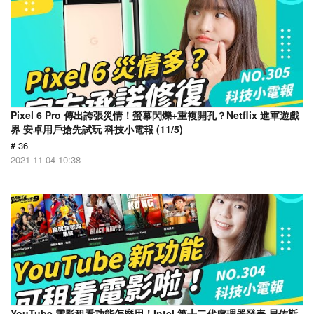
Pixel 6 Pro 傳出誇張災情！螢幕閃爍+重複開孔？Netflix 進軍遊戲
界 安卓用戶搶先試玩 科技小電報 (11/5)
# 36
2021-11-04 10:38
YouTube 電影租看功能怎麼用！Intel 第十二代處理器發表 貝佐斯