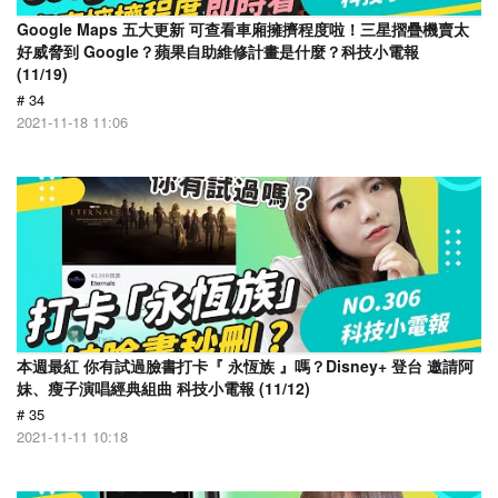
Google Maps 五大更新 可查看車廂擁擠程度啦！三星摺疊機賣太
好威脅到 Google？蘋果自助維修計畫是什麼？科技小電報
(11/19)
# 34
2021-11-18 11:06
本週最紅 你有試過臉書打卡『 永恆族 』嗎？Disney+ 登台 邀請阿
妹、瘦子演唱經典組曲 科技小電報 (11/12)
# 35
2021-11-11 10:18