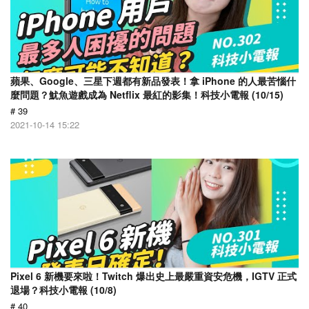
蘋果、Google、三星下週都有新品發表！拿 iPhone 的人最苦惱什
麼問題？魷魚遊戲成為 Netflix 最紅的影集！科技小電報 (10/15)
# 39
2021-10-14 15:22
Pixel 6 新機要來啦！Twitch 爆出史上最嚴重資安危機，IGTV 正式
退場？科技小電報 (10/8)
# 40