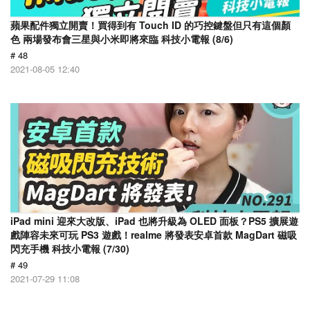
蘋果配件獨立開賣！買得到有 Touch ID 的巧控鍵盤但只有這個顏
色 兩場發布會三星與小米即將來臨 科技小電報 (8/6)
# 48
2021-08-05 12:40
iPad mini 迎來大改版、iPad 也將升級為 OLED 面板？PS5 擴展遊
戲陣容未來可玩 PS3 遊戲！realme 將發表安卓首款 MagDart 磁吸
閃充手機 科技小電報 (7/30)
# 49
2021-07-29 11:08