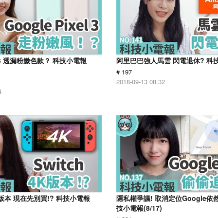
xel 3 透漏粉嫩色款？ 科技小電報
阿里巴巴強人馬雲 閃電退休? 科技小
# 197
2018-09-13 08:32
4
4K版本 現在先別買!? 科技小電報
隱私權爭議! 取消定位Google依
技小電報(8/17)