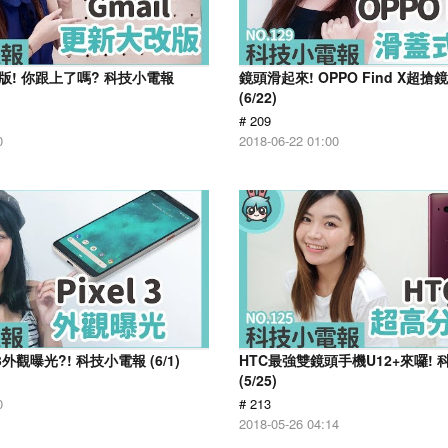
改版! 你跟上了嗎? 科技小電報
鏡頭滑起來! OPPO Find X超
(6/22)
# 209
0
2018-06-22 01:00
l 3外觀曝光?! 科技小電報 (6/1)
HTC最強雙鏡頭手機U12+來囉!
(5/25)
0
# 213
2018-05-26 04:14