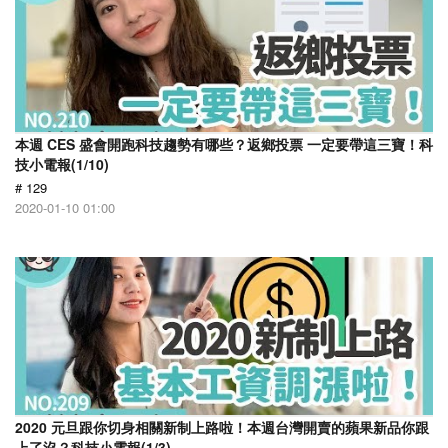
本週 CES 盛會開跑科技趨勢有哪些？返鄉投票 一定要帶這三寶！科
技小電報(1/10)
# 129
2020-01-10 01:00
2020 元旦跟你切身相關新制上路啦！本週台灣開賣的蘋果新品你跟
上了沒？科技小電報(1/3)