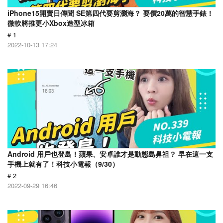
iPhone15開賣日傳聞 SE第四代要剪瀏海？ 要價20萬的智慧手錶！
微軟將推更小Xbox造型冰箱
# 1
2022-10-13 17:24
Android 用戶也登島！蘋果、安卓誰才是動態島鼻祖？ 早在這一支
手機上就有了！科技小電報（9/30）
# 2
2022-09-29 16:46