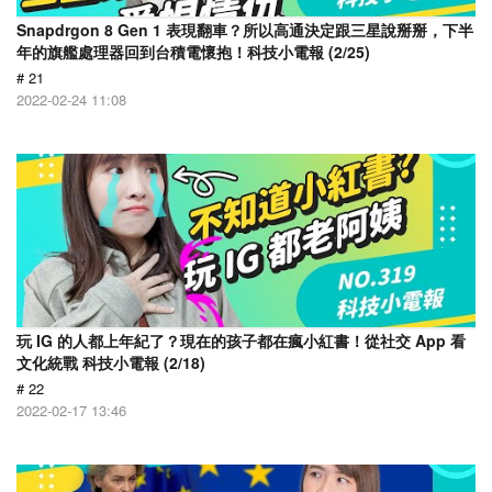
Snapdrgon 8 Gen 1 表現翻車？所以高通決定跟三星說掰掰，下半
年的旗艦處理器回到台積電懷抱！科技小電報 (2/25)
# 21
2022-02-24 11:08
玩 IG 的人都上年紀了？現在的孩子都在瘋小紅書！從社交 App 看
文化統戰 科技小電報 (2/18)
# 22
2022-02-17 13:46