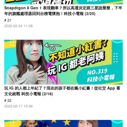
Snapdrgon 8 Gen 1 表現翻車？所以高通決定跟三星說掰掰，下半
年的旗艦處理器回到台積電懷抱！科技小電報 (2/25)
# 21
2022-02-24 11:08
玩 IG 的人都上年紀了？現在的孩子都在瘋小紅書！從社交 App 看
文化統戰 科技小電報 (2/18)
# 22
2022-02-17 13:46