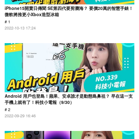
iPhone15開賣日傳聞 SE第四代要剪瀏海？ 要價20萬的智慧手錶！
微軟將推更小Xbox造型冰箱
# 1
2022-10-13 17:24
Android 用戶也登島！蘋果、安卓誰才是動態島鼻祖？ 早在這一支
手機上就有了！科技小電報（9/30）
# 2
2022-09-29 16:46