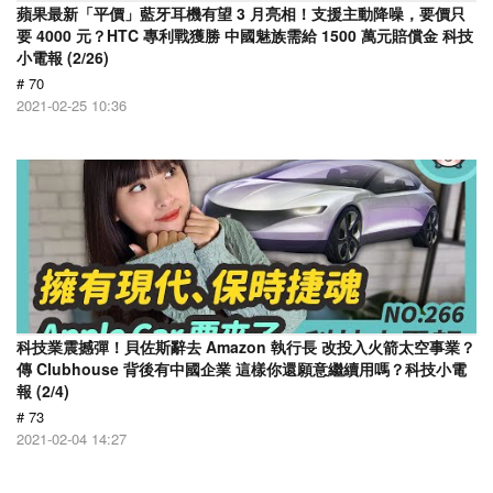
蘋果最新「平價」藍牙耳機有望 3 月亮相！支援主動降噪，要價只
要 4000 元？HTC 專利戰獲勝 中國魅族需給 1500 萬元賠償金 科技
小電報 (2/26)
# 70
2021-02-25 10:36
科技業震撼彈！貝佐斯辭去 Amazon 執行長 改投入火箭太空事業？
傳 Clubhouse 背後有中國企業 這樣你還願意繼續用嗎？科技小電
報 (2/4)
# 73
2021-02-04 14:27