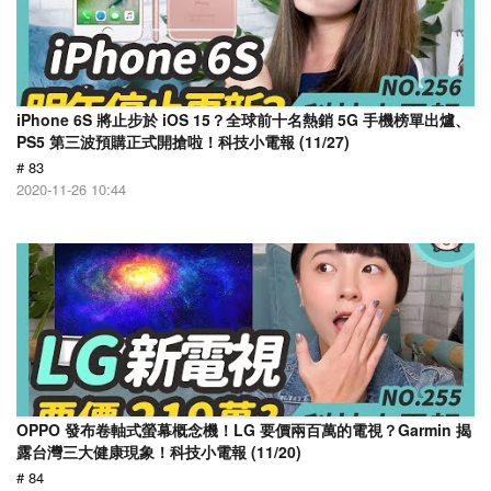
iPhone 6S 將止步於 iOS 15？全球前十名熱銷 5G 手機榜單出爐、
PS5 第三波預購正式開搶啦！科技小電報 (11/27)
# 83
2020-11-26 10:44
OPPO 發布卷軸式螢幕概念機！LG 要價兩百萬的電視？Garmin 揭
露台灣三大健康現象！科技小電報 (11/20)
# 84