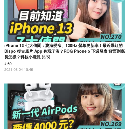
iPhone 13 七大傳聞：瀏海變窄、120Hz 螢幕更新率！最近爆紅的
Dispo 復古底片 App 你玩了沒？ROG Phone 5 下週發表 背面到底
長怎樣？科技小電報 (3/5)
# 69
2021-03-04 10:49