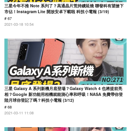
三星今年不推 Note 系列了？高通晶片荒持續延燒 聯發科有望搶下
市佔！Instagram Lite 開放安卓下載啦 科技小電報 (3/19)
# 67
2021-03-18 10:54
三星 Galaxy A 系列新機月底登場？Galaxy Watch 4 也將提前亮
相？Google 新功能用相機就能測心率和呼吸！NASA 免費帶你登
陸月球你登記了嗎？科技小電報 (3/12)
# 68
2021-03-11 11:08