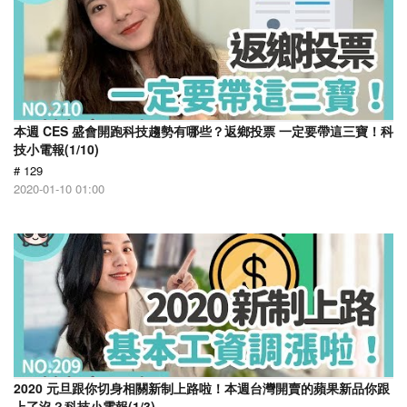
本週 CES 盛會開跑科技趨勢有哪些？返鄉投票 一定要帶這三寶！科
技小電報(1/10)
# 129
2020-01-10 01:00
2020 元旦跟你切身相關新制上路啦！本週台灣開賣的蘋果新品你跟
上了沒？科技小電報(1/3)