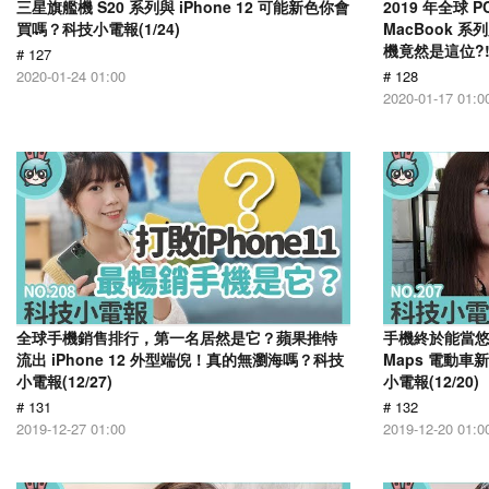
三星旗艦機 S20 系列與 iPhone 12 可能新色你會
2019 年全球 
買嗎？科技小電報(1/24)
MacBook 
機竟然是這位?! 
# 127
2020-01-24 01:00
# 128
2020-01-17 01:0
全球手機銷售排行，第一名居然是它？蘋果推特
手機終於能當悠
流出 iPhone 12 外型端倪！真的無瀏海嗎？科技
Maps 電動
小電報(12/27)
小電報(12/20)
# 131
# 132
2019-12-27 01:00
2019-12-20 01:0