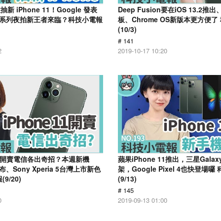
 iPhone 11！Google 發表
Deep Fusion要在iOS 13.2
l 4 系列夜拍新王者來臨？科技小電報
板、Chrome OS新版本更方便了
(10/3)
# 141
2
2019-10-17 10:20
1正式開賣電信各出奇招？本週新機
蘋果iPhone 11推出，三星Galax
發布、Sony Xperia 5台灣上市新色
架，Google Pixel 4也快登場
9/20)
(9/13)
# 145
0
2019-09-13 01:00