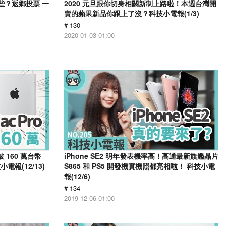
些？返鄉投票 一
2020 元旦跟你切身相關新制上路啦！本週台灣開
賣的蘋果新品你跟上了沒？科技小電報(1/3)
# 130
2020-01-03 01:00
 160 萬台幣
iPhone SE2 明年發表機率高！高通最新旗艦晶片
電報(12/13)
S865 和 PS5 開發機實機照都亮相啦！ 科技小電
報(12/6)
# 134
2019-12-06 01:00