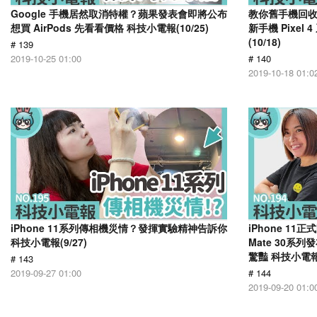
Google 手機居然取消特權？蘋果發表會即將公布
教你舊手機回收抽新
想買 AirPods 先看看價格 科技小電報(10/25)
新手機 Pixe
(10/18)
# 139
2019-10-25 01:00
# 140
2019-10-18 01:0
iPhone 11系列傳相機災情？發揮實驗精神告訴你
iPhone 1
科技小電報(9/27)
Mate 30系列
驚豔 科技小電報(
# 143
2019-09-27 01:00
# 144
2019-09-20 01:0