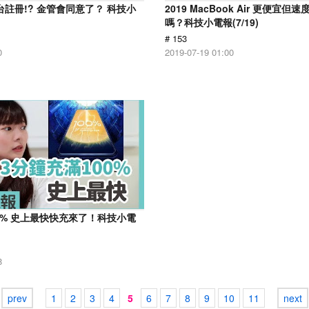
d來台註冊!? 金管會同意了？ 科技小
2019 MacBook Air 更便宜
嗎？科技小電報(7/19)
# 153
0
2019-07-19 01:00
00% 史上最快快充來了！科技小電
8
prev
1
2
3
4
5
6
7
8
9
10
11
next