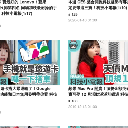
PC 賣最好的 Lenovo！蘋果
本週 CES 盛會開跑科技趨勢有哪
系列只排第四名 同場加映最耐操的手
定要帶這三寶！科技小電報(1/10)
科技小電報(1/17)
# 129
2020-01-10 01:00
0
遊卡搭大眾運輸了！Google
蘋果 Mac Pro 開賣！頂規金額突破
車新功能和日本無用發明帶你看 科技
寶可夢 12 月活動滿滿別錯過 科技小
# 133
2019-12-13 01:00
0