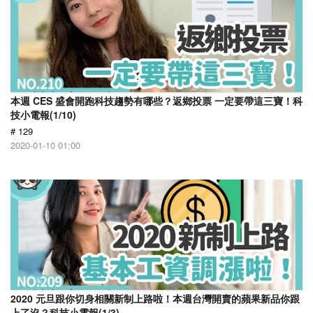
本週 CES 盛會開跑科技趨勢有哪些？返鄉投票 一定要帶這三寶！科
技小電報(1/10)
# 129
2020-01-10 01:00
2020 元旦跟你切身相關新制上路啦！本週台灣開賣的蘋果新品你跟
上了沒？科技小電報(1/3)