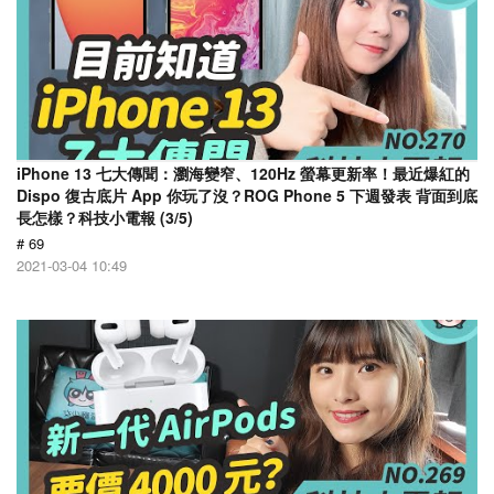
iPhone 13 七大傳聞：瀏海變窄、120Hz 螢幕更新率！最近爆紅的
Dispo 復古底片 App 你玩了沒？ROG Phone 5 下週發表 背面到底
長怎樣？科技小電報 (3/5)
# 69
2021-03-04 10:49