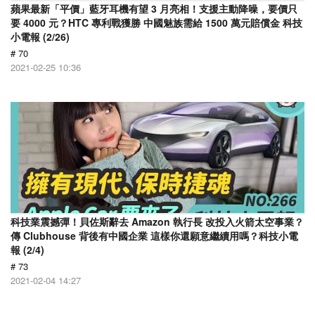
蘋果最新「平價」藍牙耳機有望 3 月亮相！支援主動降噪，要價只
要 4000 元？HTC 專利戰獲勝 中國魅族需給 1500 萬元賠償金 科技
小電報 (2/26)
# 70
2021-02-25 10:36
科技業震撼彈！貝佐斯辭去 Amazon 執行長 改投入火箭太空事業？
傳 Clubhouse 背後有中國企業 這樣你還願意繼續用嗎？科技小電
報 (2/4)
# 73
2021-02-04 14:27