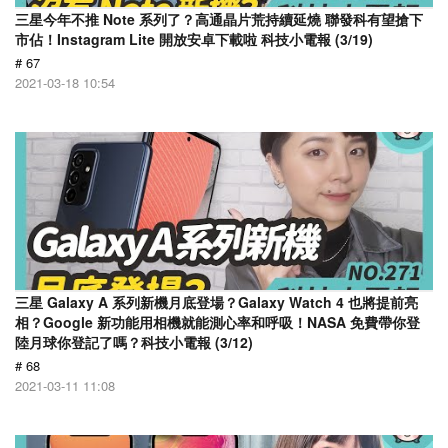
三星今年不推 Note 系列了？高通晶片荒持續延燒 聯發科有望搶下
市佔！Instagram Lite 開放安卓下載啦 科技小電報 (3/19)
# 67
2021-03-18 10:54
三星 Galaxy A 系列新機月底登場？Galaxy Watch 4 也將提前亮
相？Google 新功能用相機就能測心率和呼吸！NASA 免費帶你登
陸月球你登記了嗎？科技小電報 (3/12)
# 68
2021-03-11 11:08