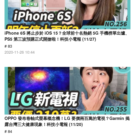
iPhone 6S 將止步於 iOS 15？全球前十名熱銷 5G 手機榜單出爐、
PS5 第三波預購正式開搶啦！科技小電報 (11/27)
# 83
2020-11-26 10:44
OPPO 發布卷軸式螢幕概念機！LG 要價兩百萬的電視？Garmin 揭
露台灣三大健康現象！科技小電報 (11/20)
# 84