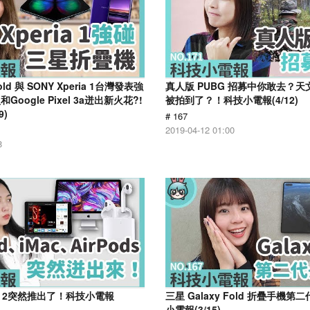
old 與 SONY Xperia 1台灣發表強
真人版 PUBG 招募中你敢去？
oogle Pixel 3a迸出新火花?!
被拍到了？！科技小電報(4/12)
9)
# 167
2019-04-12 01:00
8
ds 2突然推出了！科技小電報
三星 Galaxy Fold 折疊手機
小電報(3/15)