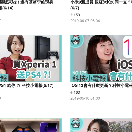
製版來啦!! 還有基努李維現身
小米9新成員 跟紅米K20同一支
6/14)
(6/7)
# 159
7
2019-06-07 06:34
 PS4 給你 !? 科技小電報(5/17)
iOS 13會有什麼更新？科技小電報(5
# 163
0
2019-05-10 01:00