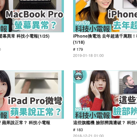
o螢幕異常 科技小電報(1/25)
iPhone換電池 去年超過千萬顆
(1/18)
0
# 179
2019-01-18 01:00
o微彎 蘋果說正常？ 科技小電報
這些旗艦機 臉部辨識遭破？ 科技小電
# 183
2018-12-21 01:00