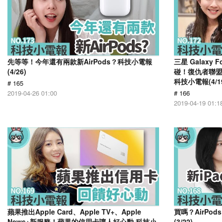
先等等！今年還有兩款新AirPods？科技小電報
三星 Galaxy F
(4/26)
碰！復仇者聯盟和G
科技小電報(4/1
# 165
2019-04-26 01:00
# 166
2019-04-19 01:1
蘋果推出Apple Card、Apple TV+、Apple
買嗎？AirPo
News+新服務！蘋果的信用卡讓人好心動 科技小
(3/22)