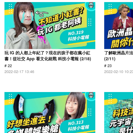
玩 IG 的人都上年紀了？現在的孩子都在瘋小紅
了解歐洲晶片
書！從社交 App 看文化統戰 科技小電報 (2/18)
(2/11)
# 22
# 23
2022-02-17 13:46
2022-02-10 10:2