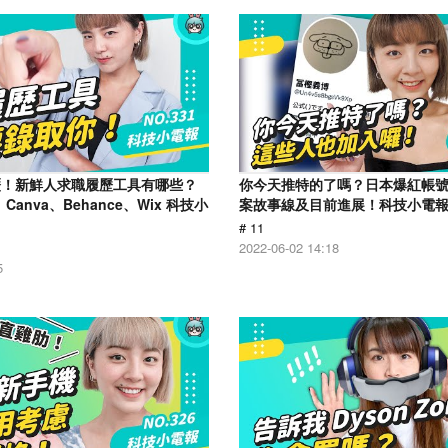
歷！新鮮人求職履歷工具有哪些？
你今天推特的了嗎？日本爆紅帳
、Canva、Behance、Wix 科技小
案故事線及目前進展！科技小電報 (0
# 11
2022-06-02 14:18
5