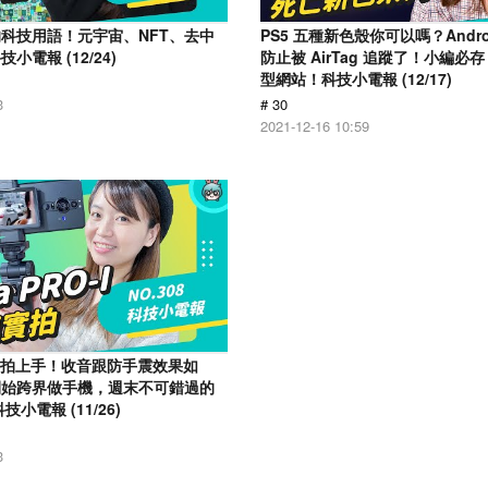
科技用語！元宇宙、NFT、去中
PS5 五種新色殼你可以嗎？Andr
電報 (12/24)
防止被 AirTag 追蹤了！小編必存 
型網站！科技小電報 (12/17)
3
# 30
2021-12-16 10:59
o-I 實拍上手！收音跟防手震效果如
開始跨界做手機，週末不可錯過的
小電報 (11/26)
3