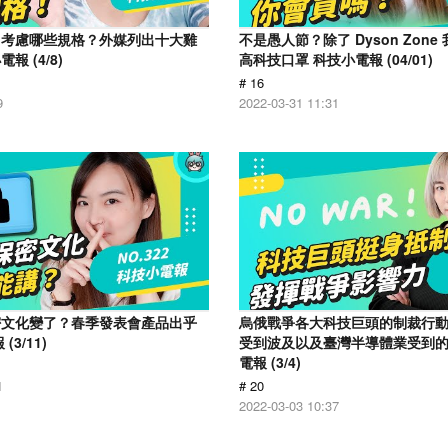
用考慮哪些規格？外媒列出十大雞
不是愚人節？除了 Dyson Zon
 (4/8)
高科技口罩 科技小電報 (04/01)
# 16
9
2022-03-31 11:31
密文化變了？春季發表會產品出乎
烏俄戰爭各大科技巨頭的制裁行
3/11)
受到波及以及臺灣半導體業受到
電報 (3/4)
1
# 20
2022-03-03 10:37