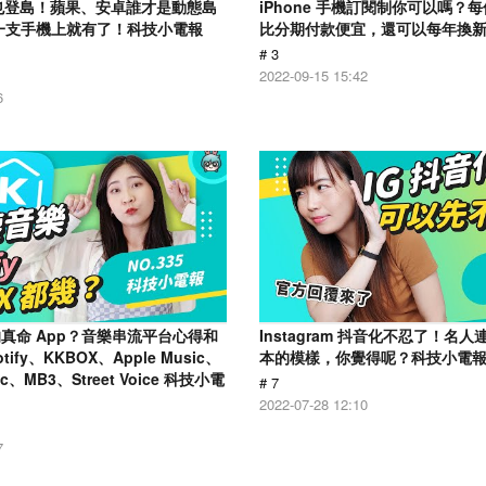
用戶也登島！蘋果、安卓誰才是動態島
iPhone 手機訂閱制你可以嗎？每個
一支手機上就有了！科技小電報
比分期付款便宜，還可以每年換
# 3
2022-09-15 15:42
6
真命 App？音樂串流平台心得和
Instagram 抖音化不忍了！名
ify、KKBOX、Apple Music、
本的模樣，你覺得呢？科技小電報 (7
ic、MB3、Street Voice 科技小電
# 7
2022-07-28 12:10
7