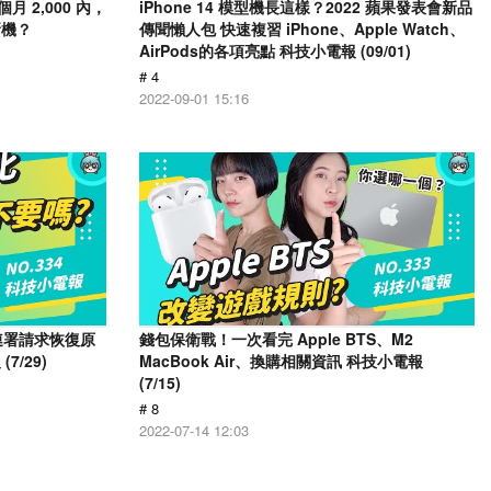
月 2,000 內，
iPhone 14 模型機長這樣？2022 蘋果發表會新品
新機？
傳聞懶人包 快速複習 iPhone、Apple Watch、
AirPods的各項亮點 科技小電報 (09/01)
# 4
2022-09-01 15:16
人連署請求恢復原
錢包保衛戰！一次看完 Apple BTS、M2
/29)
MacBook Air、換購相關資訊 科技小電報
(7/15)
# 8
2022-07-14 12:03