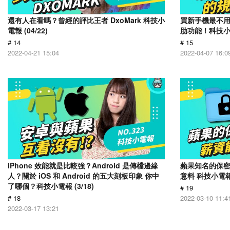
還有人在看嗎？曾經的評比王者 DxoMark 科技小
買新手機最不
電報 (04/22)
肋功能！科技小電報
# 14
# 15
2022-04-21 15:04
2022-04-07 16:0
iPhone 效能就是比較強？Android 是傳檔邊緣
蘋果知名的保
人？關於 iOS 和 Android 的五大刻板印象 你中
意料 科技小電報 (
了哪個？科技小電報 (3/18)
# 19
# 18
2022-03-10 11:4
2022-03-17 13:21