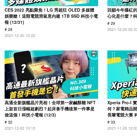
CES 2022 亮點聚焦！LG 秀超狂 OLED 多媒體
回顧今年爆紅的
娛樂艙！這顆電競滑鼠竟內建 1TB SSD 科技小電
心化是什麼？科技小
報 (12/31)
# 29
# 28
2021-12-24 02:3
2021-12-30 10:22
高通全新旗艦晶片亮相！全球第一家鹹酥雞 NFT
Xperia Pr
上架首日漲幅超劇烈？起床拿手機後第一件事是
何？家電精品
做這個！科技小電報 (12/3)
長輩電競大賽 科技
# 32
# 33
2021-12-02 10:13
2021-11-25 12:0