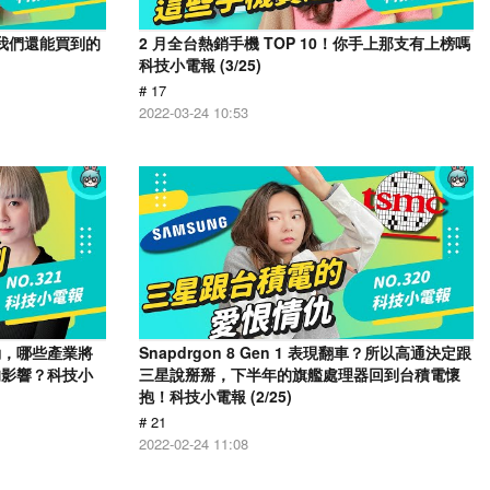
e 我們還能買到的
2 月全台熱銷手機 TOP 10！你手上那支有上榜嗎
科技小電報 (3/25)
# 17
2022-03-24 10:53
動，哪些產業將
Snapdrgon 8 Gen 1 表現翻車？所以高通決定跟
的影響？科技小
三星說掰掰，下半年的旗艦處理器回到台積電懷
抱！科技小電報 (2/25)
# 21
2022-02-24 11:08