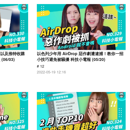
號以及推特收購
以色列少年用 AirDrop 惡作劇遭逮捕！教你一招
6/03)
小技巧避免被騷擾 科技小電報 (05/20)
# 12
2022-05-19 12:16