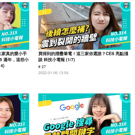
！大家真的愛小手
買得到的摺疊筆電！這三家你選誰？CES 亮點淺
15 週年，這些小
談 科技小電報 (1/7)
4)
# 27
2022-01-06 13:54