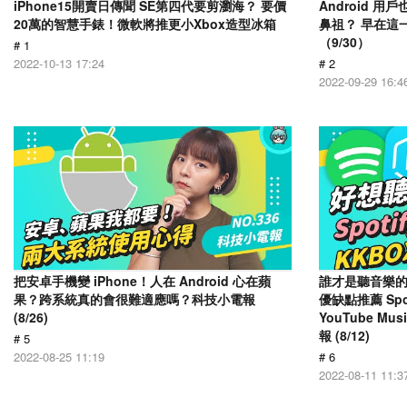
iPhone15開賣日傳聞 SE第四代要剪瀏海？ 要價
Android 
20萬的智慧手錶！微軟將推更小Xbox造型冰箱
鼻祖？ 早在這
（9/30）
# 1
2022-10-13 17:24
# 2
2022-09-29 16:4
把安卓手機變 iPhone！人在 Android 心在蘋
誰才是聽音樂的
果？跨系統真的會很難適應嗎？科技小電報
優缺點推薦 Spot
(8/26)
YouTube Mus
報 (8/12)
# 5
2022-08-25 11:19
# 6
2022-08-11 11:3