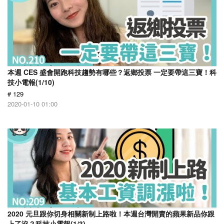
本週 CES 盛會開跑科技趨勢有哪些？返鄉投票 一定要帶這三寶！科
技小電報(1/10)
# 129
2020-01-10 01:00
2020 元旦跟你切身相關新制上路啦！本週台灣開賣的蘋果新品你跟
上了沒？科技小電報(1/3)