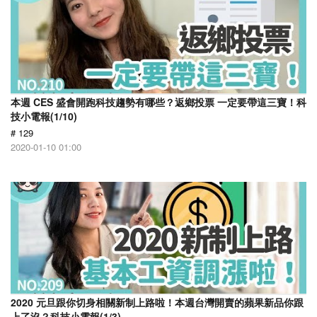
本週 CES 盛會開跑科技趨勢有哪些？返鄉投票 一定要帶這三寶！科
技小電報(1/10)
# 129
2020-01-10 01:00
2020 元旦跟你切身相關新制上路啦！本週台灣開賣的蘋果新品你跟
上了沒？科技小電報(1/3)