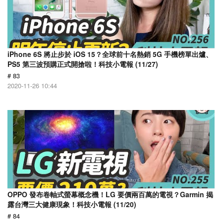
iPhone 6S 將止步於 iOS 15？全球前十名熱銷 5G 手機榜單出爐、
PS5 第三波預購正式開搶啦！科技小電報 (11/27)
# 83
2020-11-26 10:44
OPPO 發布卷軸式螢幕概念機！LG 要價兩百萬的電視？Garmin 揭
露台灣三大健康現象！科技小電報 (11/20)
# 84