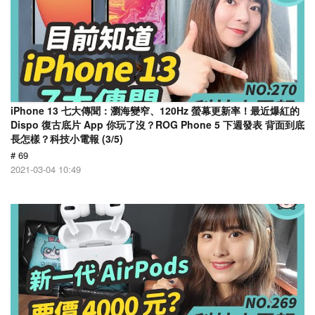
iPhone 13 七大傳聞：瀏海變窄、120Hz 螢幕更新率！最近爆紅的
Dispo 復古底片 App 你玩了沒？ROG Phone 5 下週發表 背面到底
長怎樣？科技小電報 (3/5)
# 69
2021-03-04 10:49