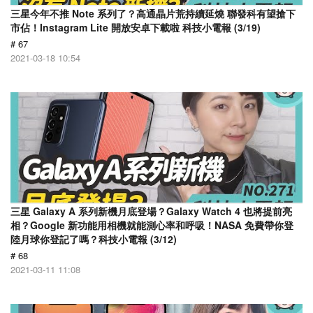
三星今年不推 Note 系列了？高通晶片荒持續延燒 聯發科有望搶下
市佔！Instagram Lite 開放安卓下載啦 科技小電報 (3/19)
# 67
2021-03-18 10:54
三星 Galaxy A 系列新機月底登場？Galaxy Watch 4 也將提前亮
相？Google 新功能用相機就能測心率和呼吸！NASA 免費帶你登
陸月球你登記了嗎？科技小電報 (3/12)
# 68
2021-03-11 11:08