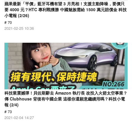
蘋果最新「平價」藍牙耳機有望 3 月亮相！支援主動降噪，要價只
要 4000 元？HTC 專利戰獲勝 中國魅族需給 1500 萬元賠償金 科技
小電報 (2/26)
# 70
2021-02-25 10:36
科技業震撼彈！貝佐斯辭去 Amazon 執行長 改投入火箭太空事業？
傳 Clubhouse 背後有中國企業 這樣你還願意繼續用嗎？科技小電
報 (2/4)
# 73
2021-02-04 14:27