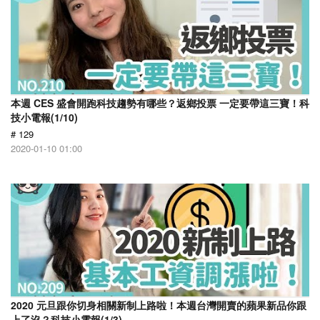
本週 CES 盛會開跑科技趨勢有哪些？返鄉投票 一定要帶這三寶！科
技小電報(1/10)
# 129
2020-01-10 01:00
2020 元旦跟你切身相關新制上路啦！本週台灣開賣的蘋果新品你跟
上了沒？科技小電報(1/3)