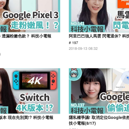
xel 3 透漏粉嫩色款？ 科技小電報
阿里巴巴強人馬雲 閃電退休? 科技小
# 197
2018-09-13 08:32
4
4K版本 現在先別買!? 科技小電報
隱私權爭議! 取消定位Google依
技小電報(8/17)