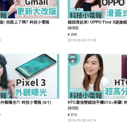
改版! 你跟上了嗎? 科技小電報
鏡頭滑起來! OPPO Find X超
(6/22)
# 209
0
2018-06-22 01:00
l 3外觀曝光?! 科技小電報 (6/1)
HTC最強雙鏡頭手機U12+來囉!
(5/25)
0
# 213
2018-05-26 04:14