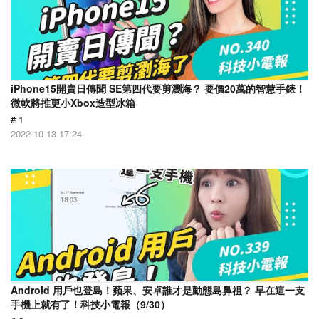
iPhone15開賣日傳聞 SE第四代要剪瀏海？ 要價20萬的智慧手錶！
微軟將推更小Xbox造型冰箱
# 1
2022-10-13 17:24
Android 用戶也登島！蘋果、安卓誰才是動態島鼻祖？ 早在這一支
手機上就有了！科技小電報（9/30）