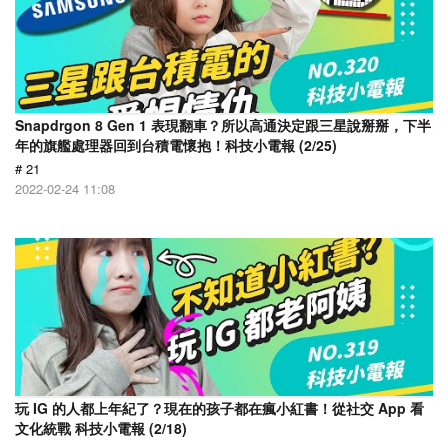
Snapdrgon 8 Gen 1 表現翻車？所以高通決定跟三星說掰掰，下半
年的旗艦處理器回到台積電懷抱！科技小電報 (2/25)
# 21
2022-02-24 11:08
玩 IG 的人都上年紀了？現在的孩子都在瘋小紅書！從社交 App 看
文化統戰 科技小電報 (2/18)