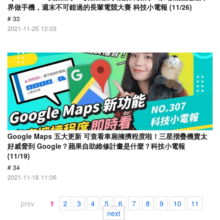
界做手機，週末不可錯過的長輩電競大賽 科技小電報 (11/26)
# 33
2021-11-25 12:03
Google Maps 五大更新 可查看車廂擁擠程度啦！三星摺疊機賣太
好威脅到 Google？蘋果自助維修計畫是什麼？科技小電報
(11/19)
# 34
2021-11-18 11:06
prev
1
2
3
4
5
6
7
8
9
10
11
next