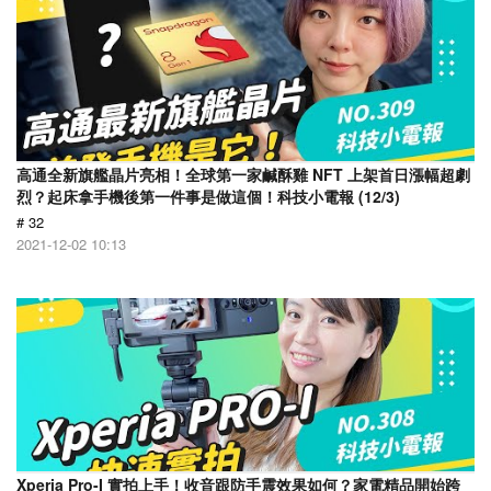
高通全新旗艦晶片亮相！全球第一家鹹酥雞 NFT 上架首日漲幅超劇
烈？起床拿手機後第一件事是做這個！科技小電報 (12/3)
# 32
2021-12-02 10:13
Xperia Pro-I 實拍上手！收音跟防手震效果如何？家電精品開始跨