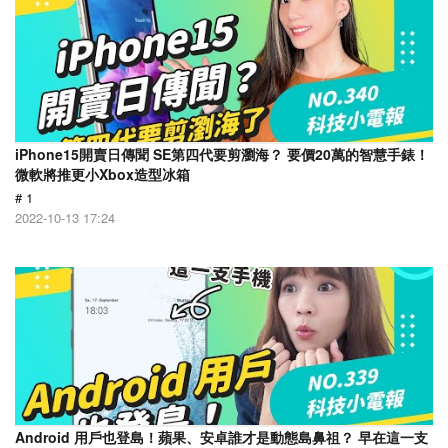
iPhone15開賣日傳聞 SE第四代要剪瀏海？ 要價20萬的智慧手錶！
微軟將推更小Xbox造型冰箱
# 1
2022-10-13 17:24
Android 用戶也登島！蘋果、安卓誰才是動態島鼻祖？ 早在這一支