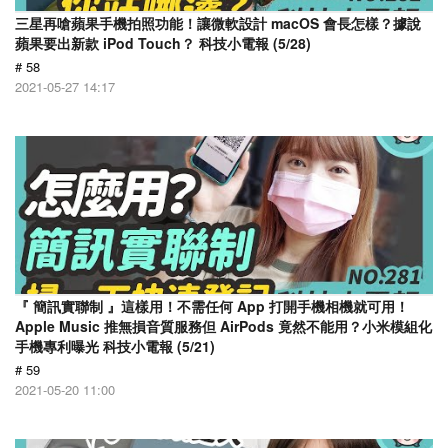
三星再嗆蘋果手機拍照功能！讓微軟設計 macOS 會長怎樣？據說
蘋果要出新款 iPod Touch？ 科技小電報 (5/28)
# 58
2021-05-27 14:17
『 簡訊實聯制 』這樣用！不需任何 App 打開手機相機就可用！
Apple Music 推無損音質服務但 AirPods 竟然不能用？小米模組化
手機專利曝光 科技小電報 (5/21)
# 59
2021-05-20 11:00