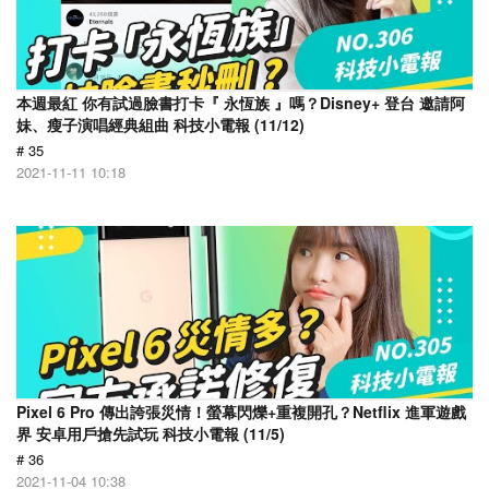
本週最紅 你有試過臉書打卡『 永恆族 』嗎？Disney+ 登台 邀請阿
妹、瘦子演唱經典組曲 科技小電報 (11/12)
# 35
2021-11-11 10:18
Pixel 6 Pro 傳出誇張災情！螢幕閃爍+重複開孔？Netflix 進軍遊戲
界 安卓用戶搶先試玩 科技小電報 (11/5)
# 36
2021-11-04 10:38