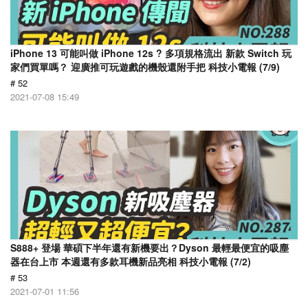
iPhone 13 可能叫做 iPhone 12s ? 多項規格流出 新款 Switch 玩
家們買單嗎？ 迎廣推可玩遊戲的機殼還附手把 科技小電報 (7/9)
# 52
2021-07-08 15:49
S888+ 登場 華碩下半年還有新機要出？Dyson 最輕最便宜的吸塵
器在台上市 本週還有多款耳機新品亮相 科技小電報 (7/2)
# 53
2021-07-01 11:56