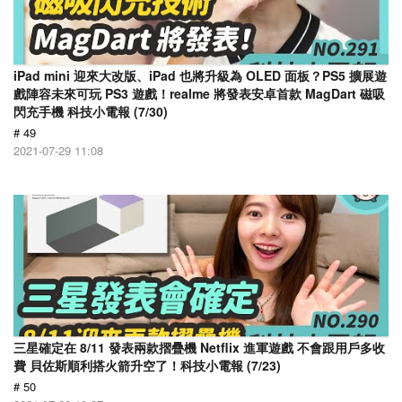
iPad mini 迎來大改版、iPad 也將升級為 OLED 面板？PS5 擴展遊
戲陣容未來可玩 PS3 遊戲！realme 將發表安卓首款 MagDart 磁吸
閃充手機 科技小電報 (7/30)
# 49
2021-07-29 11:08
三星確定在 8/11 發表兩款摺疊機 Netflix 進軍遊戲 不會跟用戶多收
費 貝佐斯順利搭火箭升空了！科技小電報 (7/23)
# 50