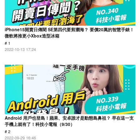
iPhone15開賣日傳聞 SE第四代要剪瀏海？ 要價20萬的智慧手錶！
微軟將推更小Xbox造型冰箱
# 1
2022-10-13 17:24
Android 用戶也登島！蘋果、安卓誰才是動態島鼻祖？ 早在這一支
手機上就有了！科技小電報（9/30）
# 2
2022-09-29 16:46