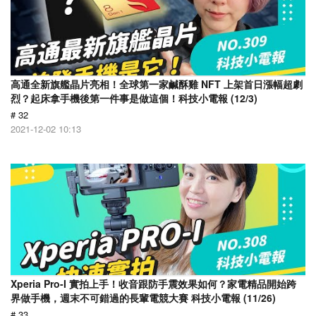
高通全新旗艦晶片亮相！全球第一家鹹酥雞 NFT 上架首日漲幅超劇
烈？起床拿手機後第一件事是做這個！科技小電報 (12/3)
# 32
2021-12-02 10:13
Xperia Pro-I 實拍上手！收音跟防手震效果如何？家電精品開始跨
界做手機，週末不可錯過的長輩電競大賽 科技小電報 (11/26)
# 33