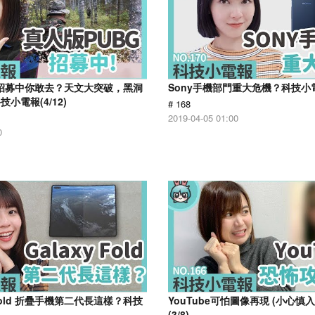
G 招募中你敢去？天文大突破，黑洞
Sony手機部門重大危機？科技小電報
小電報(4/12)
# 168
2019-04-05 01:00
0
 Fold 折疊手機第二代長這樣？科技
YouTube可怕圖像再現 (小心慎
(3/8)