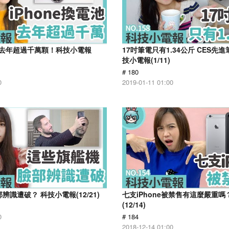
池 去年超過千萬顆！科技小電報
17吋筆電只有1.34公斤 CES先
技小電報(1/11)
# 180
0
2019-01-11 01:00
辨識遭破？ 科技小電報(12/21)
七支iPhone被禁售有這麼嚴重
(12/14)
0
# 184
2018-12-14 01:00