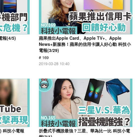
(4/5)
蘋果推出Apple Card、Apple TV+、Apple
News+新服務！蘋果的信用卡讓人好心動 科技小
電報(3/29)
# 169
2019-03-28 10:40
入) 科技小電報
折疊式手機誰最強？三星、華為比一比 科技小電
報(3/1)