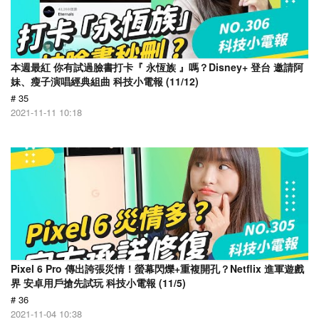
本週最紅 你有試過臉書打卡『 永恆族 』嗎？Disney+ 登台 邀請阿
妹、瘦子演唱經典組曲 科技小電報 (11/12)
# 35
2021-11-11 10:18
Pixel 6 Pro 傳出誇張災情！螢幕閃爍+重複開孔？Netflix 進軍遊戲
界 安卓用戶搶先試玩 科技小電報 (11/5)
# 36
2021-11-04 10:38