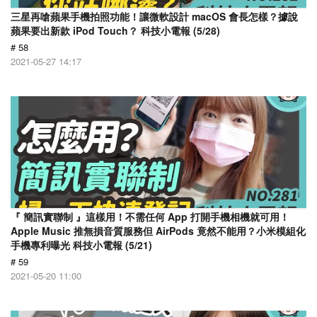
三星再嗆蘋果手機拍照功能！讓微軟設計 macOS 會長怎樣？據說
蘋果要出新款 iPod Touch？ 科技小電報 (5/28)
# 58
2021-05-27 14:17
『 簡訊實聯制 』這樣用！不需任何 App 打開手機相機就可用！
Apple Music 推無損音質服務但 AirPods 竟然不能用？小米模組化
手機專利曝光 科技小電報 (5/21)
# 59
2021-05-20 11:00