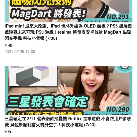
iPad mini 迎來大改版、iPad 也將升級為 OLED 面板？PS5 擴展遊
戲陣容未來可玩 PS3 遊戲！realme 將發表安卓首款 MagDart 磁吸
閃充手機 科技小電報 (7/30)
# 49
2021-07-29 11:08
三星確定在 8/11 發表兩款摺疊機 Netflix 進軍遊戲 不會跟用戶多收
費 貝佐斯順利搭火箭升空了！科技小電報 (7/23)
# 50