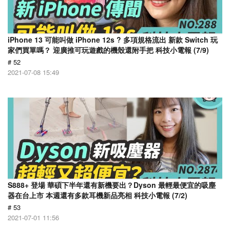
iPhone 13 可能叫做 iPhone 12s ? 多項規格流出 新款 Switch 玩
家們買單嗎？ 迎廣推可玩遊戲的機殼還附手把 科技小電報 (7/9)
# 52
2021-07-08 15:49
S888+ 登場 華碩下半年還有新機要出？Dyson 最輕最便宜的吸塵
器在台上市 本週還有多款耳機新品亮相 科技小電報 (7/2)
# 53
2021-07-01 11:56