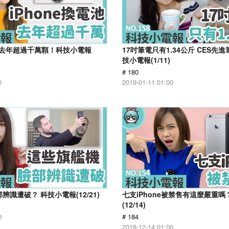
池 去年超過千萬顆！科技小電報
17吋筆電只有1.34公斤 CES先
技小電報(1/11)
# 180
0
2019-01-11 01:00
辨識遭破？ 科技小電報(12/21)
七支iPhone被禁售有這麼嚴重
(12/14)
0
# 184
2018-12-14 01:00