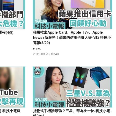
(4/5)
蘋果推出Apple Card、Apple TV+、Apple
News+新服務！蘋果的信用卡讓人好心動 科技小
電報(3/29)
# 169
2019-03-28 10:40
入) 科技小電報
折疊式手機誰最強？三星、華為比一比 科技小電
報(3/1)