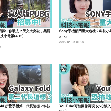
G 招募中你敢去？天文大突破，黑洞
Sony手機部門重大危機？科技小電報
小電報(4/12)
# 168
2019-04-05 01:00
0
 Fold 折疊手機第二代長這樣？科技
YouTube可怕圖像再現 (小心慎
(3/8)