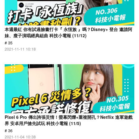
本週最紅 你有試過臉書打卡『 永恆族 』嗎？Disney+ 登台 邀請阿
妹、瘦子演唱經典組曲 科技小電報 (11/12)
# 35
2021-11-11 10:18
Pixel 6 Pro 傳出誇張災情！螢幕閃爍+重複開孔？Netflix 進軍遊戲
界 安卓用戶搶先試玩 科技小電報 (11/5)
# 36
2021-11-04 10:38