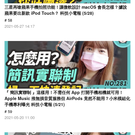
三星再嗆蘋果手機拍照功能！讓微軟設計 macOS 會長怎樣？據說
蘋果要出新款 iPod Touch？ 科技小電報 (5/28)
# 58
2021-05-27 14:17
『 簡訊實聯制 』這樣用！不需任何 App 打開手機相機就可用！
Apple Music 推無損音質服務但 AirPods 竟然不能用？小米模組化
手機專利曝光 科技小電報 (5/21)
# 59
2021-05-20 11:00