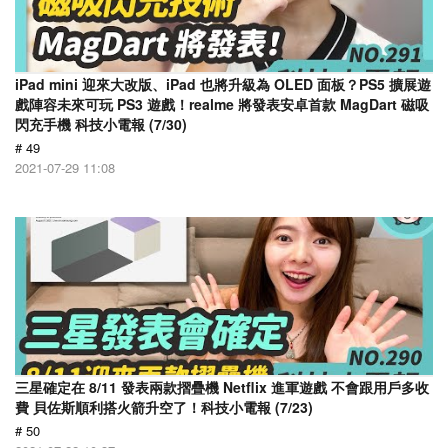
iPad mini 迎來大改版、iPad 也將升級為 OLED 面板？PS5 擴展遊
戲陣容未來可玩 PS3 遊戲！realme 將發表安卓首款 MagDart 磁吸
閃充手機 科技小電報 (7/30)
# 49
2021-07-29 11:08
三星確定在 8/11 發表兩款摺疊機 Netflix 進軍遊戲 不會跟用戶多收
費 貝佐斯順利搭火箭升空了！科技小電報 (7/23)
# 50