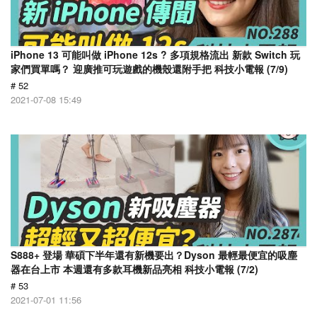
iPhone 13 可能叫做 iPhone 12s ? 多項規格流出 新款 Switch 玩
家們買單嗎？ 迎廣推可玩遊戲的機殼還附手把 科技小電報 (7/9)
# 52
2021-07-08 15:49
S888+ 登場 華碩下半年還有新機要出？Dyson 最輕最便宜的吸塵
器在台上市 本週還有多款耳機新品亮相 科技小電報 (7/2)
# 53
2021-07-01 11:56