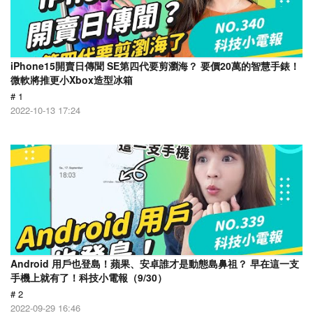
iPhone15開賣日傳聞 SE第四代要剪瀏海？ 要價20萬的智慧手錶！
微軟將推更小Xbox造型冰箱
# 1
2022-10-13 17:24
Android 用戶也登島！蘋果、安卓誰才是動態島鼻祖？ 早在這一支
手機上就有了！科技小電報（9/30）
# 2
2022-09-29 16:46