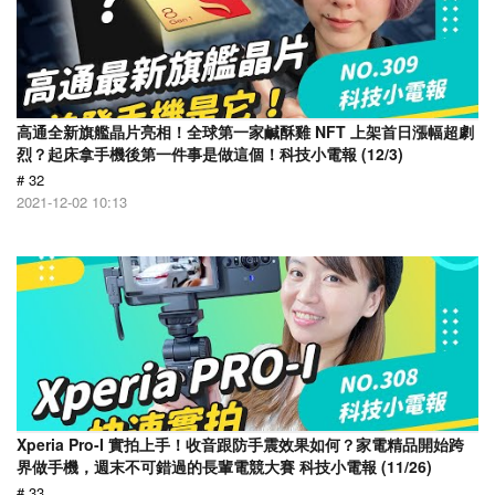
高通全新旗艦晶片亮相！全球第一家鹹酥雞 NFT 上架首日漲幅超劇
烈？起床拿手機後第一件事是做這個！科技小電報 (12/3)
# 32
2021-12-02 10:13
Xperia Pro-I 實拍上手！收音跟防手震效果如何？家電精品開始跨
界做手機，週末不可錯過的長輩電競大賽 科技小電報 (11/26)
# 33