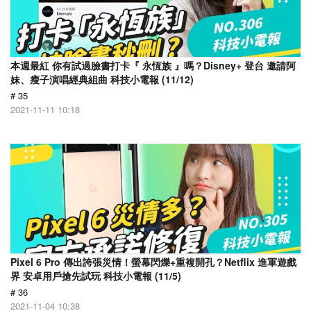
本週最紅 你有試過臉書打卡『 永恆族 』嗎？Disney+ 登台 邀請阿
妹、瘦子演唱經典組曲 科技小電報 (11/12)
# 35
2021-11-11 10:18
Pixel 6 Pro 傳出誇張災情！螢幕閃爍+重複開孔？Netflix 進軍遊戲
界 安卓用戶搶先試玩 科技小電報 (11/5)
# 36
2021-11-04 10:38