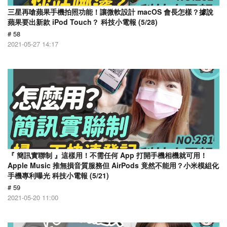
三星再嗆蘋果手機拍照功能！讓微軟設計 macOS 會長怎樣？據說
蘋果要出新款 iPod Touch？ 科技小電報 (5/28)
# 58
2021-05-27 14:17
『 簡訊實聯制 』這樣用！不需任何 App 打開手機相機就可用！
Apple Music 推無損音質服務但 AirPods 竟然不能用？小米模組化
手機專利曝光 科技小電報 (5/21)
# 59
2021-05-20 11:00