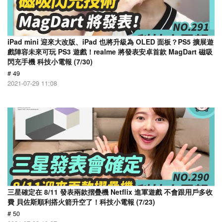
iPad mini 迎來大改版、iPad 也將升級為 OLED 面板？PS5 擴展遊
戲陣容未來可玩 PS3 遊戲！realme 將發表安卓首款 MagDart 磁吸
閃充手機 科技小電報 (7/30)
# 49
2021-07-29 11:08
三星確定在 8/11 發表兩款摺疊機 Netflix 進軍遊戲 不會跟用戶多收
費 貝佐斯順利搭火箭升空了！科技小電報 (7/23)
# 50