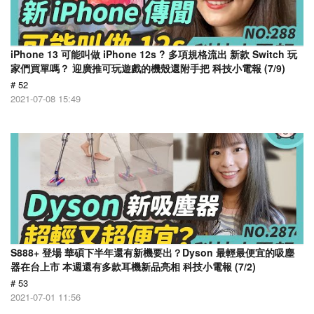
iPhone 13 可能叫做 iPhone 12s ? 多項規格流出 新款 Switch 玩
家們買單嗎？ 迎廣推可玩遊戲的機殼還附手把 科技小電報 (7/9)
# 52
2021-07-08 15:49
S888+ 登場 華碩下半年還有新機要出？Dyson 最輕最便宜的吸塵
器在台上市 本週還有多款耳機新品亮相 科技小電報 (7/2)
# 53
2021-07-01 11:56