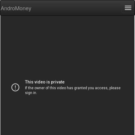
AndroMoney
Tog
nav