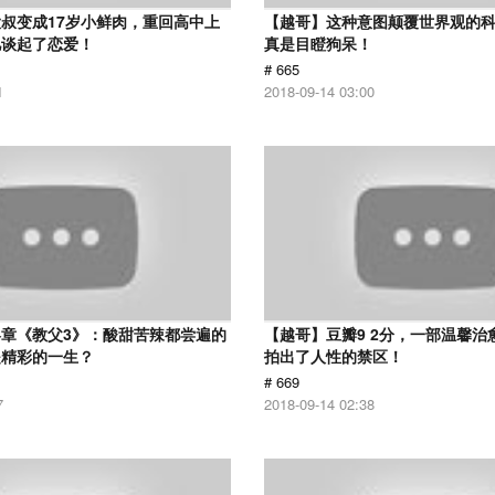
叔变成17岁小鲜肉，重回高中上
【越哥】这种意图颠覆世界观的
儿谈起了恋爱！
真是目瞪狗呆！
# 665
1
2018-09-14 03:00
章《教父3》：酸甜苦辣都尝遍的
【越哥】豆瓣9 2分，一部温馨治
是精彩的一生？
拍出了人性的禁区！
# 669
7
2018-09-14 02:38