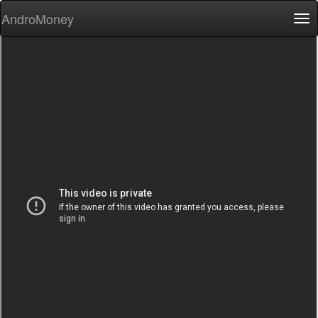
AndroMoney
Tog
nav