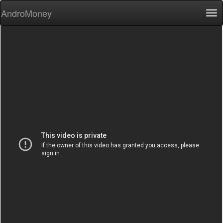
AndroMoney
Tog
nav