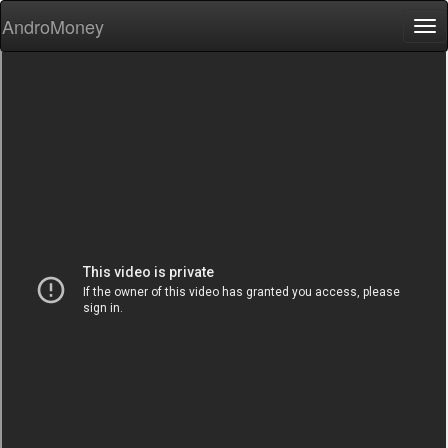
AndroMoney
Tog
nav