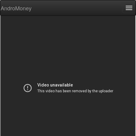
AndroMoney
Tog
nav