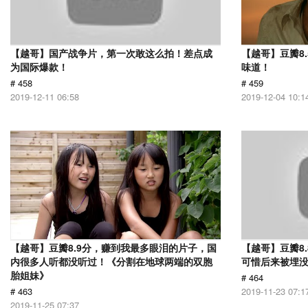
【越哥】国产战争片，第一次敢这么拍！差点成
【越哥】豆瓣8
为国际爆款！
味道！
# 458
# 459
2019-12-11 06:58
2019-12-04 10:1
【越哥】豆瓣8.9分，赚到我最多眼泪的片子，国
【越哥】豆瓣8
内很多人听都没听过！《分割在地球两端的双胞
可惜后来被埋
胎姐妹》
# 464
# 463
2019-11-23 07:1
2019-11-25 07:37