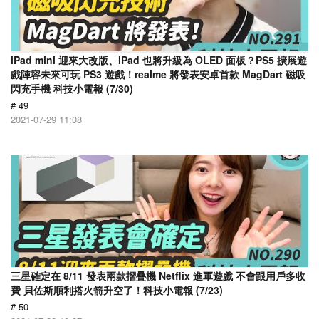
iPad mini 迎來大改版、iPad 也將升級為 OLED 面板？PS5 擴展遊
戲陣容未來可玩 PS3 遊戲！realme 將發表安卓首款 MagDart 磁吸
閃充手機 科技小電報 (7/30)
# 49
2021-07-29 11:08
三星確定在 8/11 發表兩款摺疊機 Netflix 進軍遊戲 不會跟用戶多收
費 貝佐斯順利搭火箭升空了！科技小電報 (7/23)
# 50