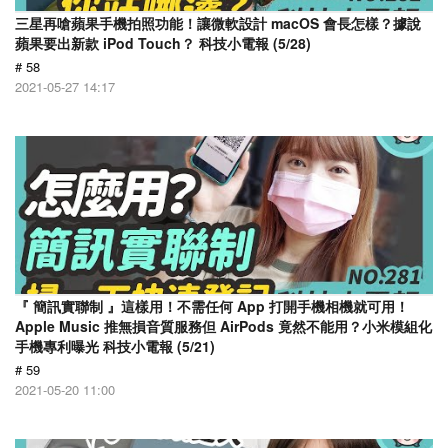
三星再嗆蘋果手機拍照功能！讓微軟設計 macOS 會長怎樣？據說
蘋果要出新款 iPod Touch？ 科技小電報 (5/28)
# 58
2021-05-27 14:17
『 簡訊實聯制 』這樣用！不需任何 App 打開手機相機就可用！
Apple Music 推無損音質服務但 AirPods 竟然不能用？小米模組化
手機專利曝光 科技小電報 (5/21)
# 59
2021-05-20 11:00