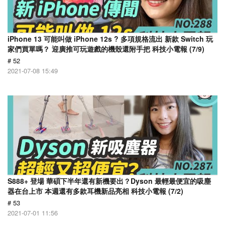
iPhone 13 可能叫做 iPhone 12s ? 多項規格流出 新款 Switch 玩
家們買單嗎？ 迎廣推可玩遊戲的機殼還附手把 科技小電報 (7/9)
# 52
2021-07-08 15:49
S888+ 登場 華碩下半年還有新機要出？Dyson 最輕最便宜的吸塵
器在台上市 本週還有多款耳機新品亮相 科技小電報 (7/2)
# 53
2021-07-01 11:56