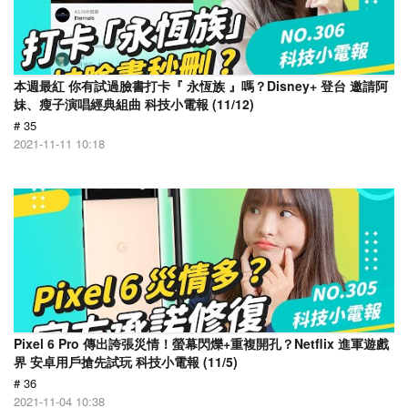
本週最紅 你有試過臉書打卡『 永恆族 』嗎？Disney+ 登台 邀請阿
妹、瘦子演唱經典組曲 科技小電報 (11/12)
# 35
2021-11-11 10:18
Pixel 6 Pro 傳出誇張災情！螢幕閃爍+重複開孔？Netflix 進軍遊戲
界 安卓用戶搶先試玩 科技小電報 (11/5)
# 36
2021-11-04 10:38