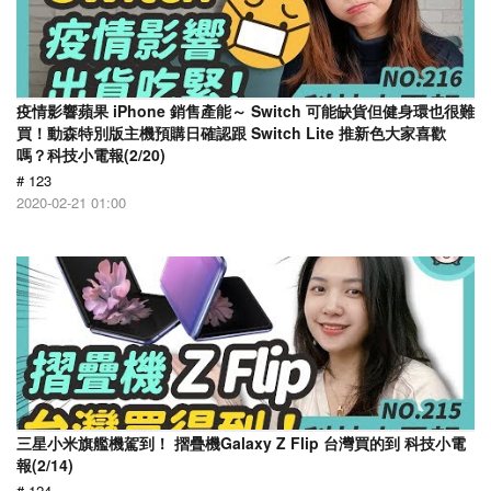
疫情影響蘋果 iPhone 銷售產能～ Switch 可能缺貨但健身環也很難
買！動森特別版主機預購日確認跟 Switch Lite 推新色大家喜歡
嗎？科技小電報(2/20)
# 123
2020-02-21 01:00
三星小米旗艦機駕到！ 摺疊機Galaxy Z Flip 台灣買的到 科技小電
報(2/14)
# 124