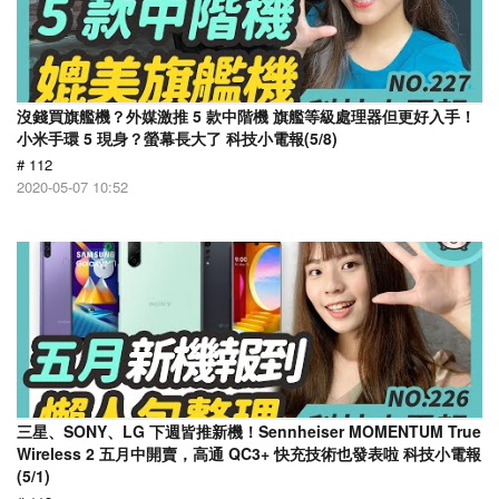
沒錢買旗艦機？外媒激推 5 款中階機 旗艦等級處理器但更好入手！
小米手環 5 現身？螢幕長大了 科技小電報(5/8)
# 112
2020-05-07 10:52
三星、SONY、LG 下週皆推新機！Sennheiser MOMENTUM True
Wireless 2 五月中開賣，高通 QC3+ 快充技術也發表啦 科技小電報
(5/1)