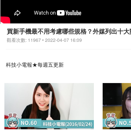
買新手機最不用考慮哪些規格？外媒列出十大雞肋
觀看次數: 11967 • 2022-04-07 16:09
科技小電報★每週五更新