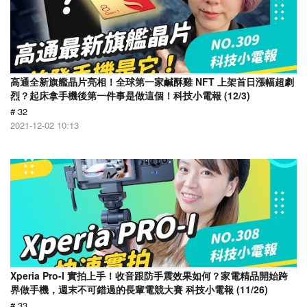
高通全新旗艦晶片亮相！全球第一家鹹酥雞 NFT 上架首日漲幅超劇
烈？起床拿手機後第一件事是做這個！科技小電報 (12/3)
# 32
2021-12-02 10:13
Xperia Pro-I 實拍上手！收音跟防手震效果如何？家電精品開始跨
界做手機，週末不可錯過的長輩電競大賽 科技小電報 (11/26)
# 33