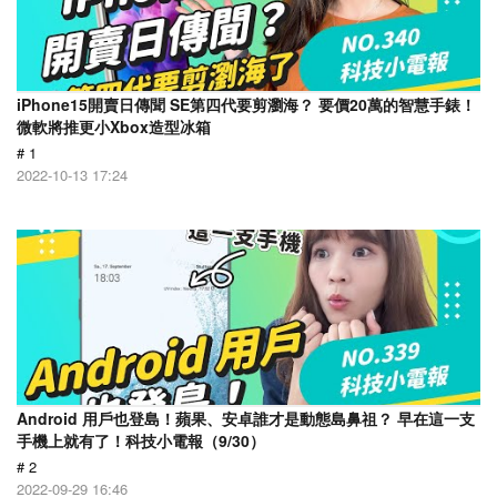
iPhone15開賣日傳聞 SE第四代要剪瀏海？ 要價20萬的智慧手錶！
微軟將推更小Xbox造型冰箱
# 1
2022-10-13 17:24
Android 用戶也登島！蘋果、安卓誰才是動態島鼻祖？ 早在這一支
手機上就有了！科技小電報（9/30）
# 2
2022-09-29 16:46