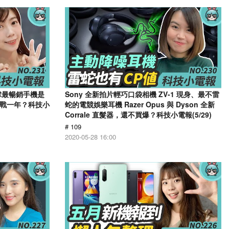
全球最暢銷手機是
Sony 全新拍片輕巧口袋相機 ZV-1 現身、最不雷
 再戰一年？科技小
蛇的電競娛樂耳機 Razer Opus 與 Dyson 全新
Corrale 直髮器，還不買爆？科技小電報(5/29)
# 109
2020-05-28 16:00