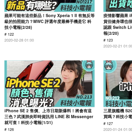
蘋果可能有這些新品！Sony Xperia 1 II 有無反等
疫情影響蘋果 iP
級的拍照能力？MWC 評選年度最棒手機是它 科
貨但健身環也
技小電報(2/28)
認跟 Switch
報(2/20)
# 122
2020-02-28 01:00
# 123
2020-02-21 01:0
iPhone SE 2 售價、上市日期新爆料！將會有這
三星旗艦機 S20
三色？武漢肺炎即時資訊用 LINE 和 Messenger
買嗎？科技小電報(
就可查！科技小電報(1/31)
# 127
# 126
2020-01-24 01:0