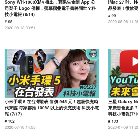
Sony WH-1000XM4 推出，蘋果告食譜 App 公
iMac 27 吋、N
司梨子 Logo 侵權，螢幕摺疊電子書將問世？科
品發表！微軟要買
技小電報 (8/14)
# 99
# 98
2020-08-06 11:3
2020-08-13 09:51
小米手環 5 在台灣發表 售價 945 元！超級快充時
三星 Galaxy 
代來臨 每家都推 100Ｗ 以上的快充技術 科技小電
來廣告會更多？教
報 (7/17)
科技小電報(7/1
# 102
# 103
2020-07-16 14:55
2020-07-09 11:2