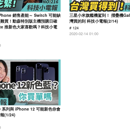
hone 銷售產能～ Switch 可能缺
三星小米旗艦機駕到！ 摺疊機Galaxy
很難買！動森特別版主機預購日確
灣買的到 科技小電報(2/14)
 Lite 推新色大家喜歡嗎？科技小電
# 124
2020-02-14 01:00
0
 系列與 iPhone 12 可能新色你會
1/24)
0