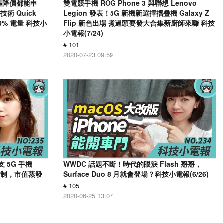
內遇降價都能申
雙電競手機 ROG Phone 3 與聯想 Lenovo
 Quick
Legion 發表！5G 新機新選擇摺疊機 Galaxy Z
50% 電量 科技小
Flip 新色出場 煮過頭要發大合集新廚師來囉 科技
小電報(7/24)
# 101
2020-07-23 09:59
 5G 手機
WWDC 話題不斷！時代的眼淚 Flash 掰掰，
抵制，市值蒸發
Surface Duo 8 月就會登場？科技小電報(6/26)
# 105
2020-06-25 13:07