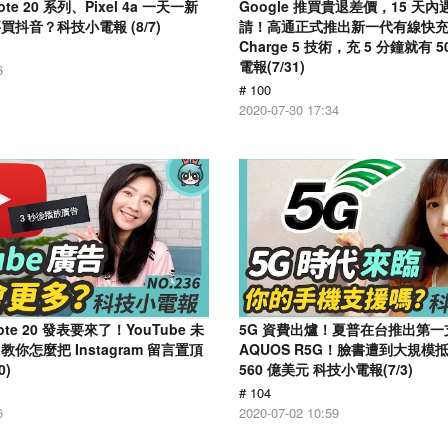
ote 20 系列、Pixel 4a 一天一新
Google 推買貴退差價，15 天
抖音？科技小電報 (8/7)
請！高通正式推出新一代有線快充技術
Charge 5 技術，充 5 分鐘就有 
電報(7/31)
6
# 100
2020-07-30 17:34
Note 20 發表要來了！YouTube 未
5G 資費出爐！夏普在台推出第一支
你怎麼把 Instagram 留言置頂
AQUOS R5G！臉書遭到大規模
0)
560 億美元 科技小電報(7/3)
# 104
6
2020-07-02 10:59