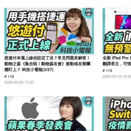
悠遊付本週上線你設定了沒？常見問題來解答！
全新 iPad P
動物之森《集合啦！動物森友會》被動保友善團
翻譯長文，可惜語
體盯上？ 科技小電報(3/27)
# 119
# 118
2020-03-19 16:3
2020-03-26 17:20