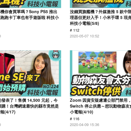
你會買單嗎？Sony PS5 推出
沒錢買旗艦機？外媒激推 5 款中
跑跑卡丁車也有手遊版啦 科技小
理器但更好入手！小米手環 5 現
科技小電報(5/8)
# 112
0
2020-05-07 10:52
 真的發表了！售價 14,500 元起，今
Zoom 因資安疑慮遭公部門禁用
 開放預購！台灣網速最快的縣市竟然是
Switch 停止供應～想玩動物森
4/17)
小電報(4/10)
# 116
0
2020-04-09 15:36