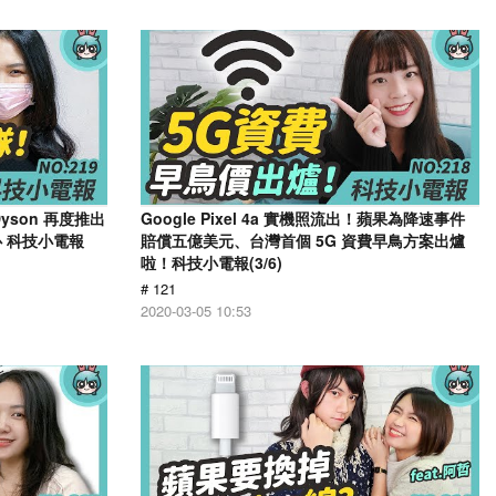
yson 再度推出
Google Pixel 4a 實機照流出！蘋果為降速事件
心 科技小電報
賠償五億美元、台灣首個 5G 資費早鳥方案出爐
啦！科技小電報(3/6)
# 121
2020-03-05 10:53