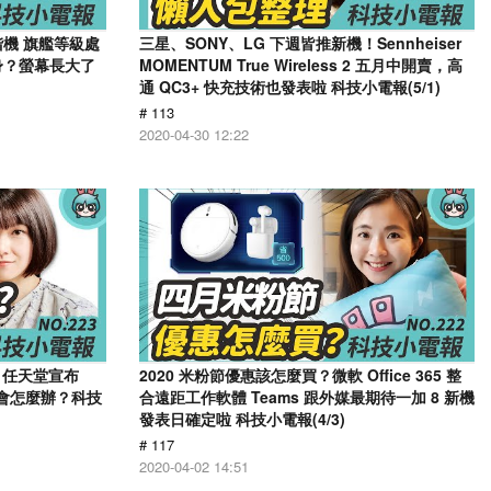
階機 旗艦等級處
三星、SONY、LG 下週皆推新機！Sennheiser
身？螢幕長大了
MOMENTUM True Wireless 2 五月中開賣，高
通 QC3+ 快充技術也發表啦 科技小電報(5/1)
# 113
2020-04-30 12:22
，任天堂宣布
2020 米粉節優惠該怎麼買？微軟 Office 365 整
友會怎麼辦？科技
合遠距工作軟體 Teams 跟外媒最期待一加 8 新機
發表日確定啦 科技小電報(4/3)
# 117
2020-04-02 14:51