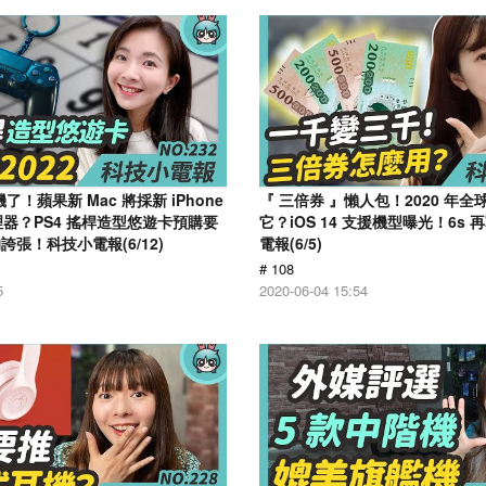
了！蘋果新 Mac 將採新 iPhone
『 三倍券 』懶人包！2020 年
理器？PS4 搖桿造型悠遊卡預購要
它？iOS 14 支援機型曝光！6s
張！科技小電報(6/12)
電報(6/5)
# 108
5
2020-06-04 15:54