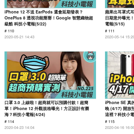
iPhone 12 不送 EarPods 還會延期發表？
蘋果出耳罩式耳機
OnePlus 8 透視功能掰掰！Google 智慧織物超
日期意外曝光！
級酷 科技小電報(5/22)
電報(5/15)
# 110
# 111
2020-05-21 14:43
2020-05-14 15:2
口罩 3.0 上線啦！超商就可以預購付款！超簡
​iPhone SE
單！iPhone 12 外觀規格曝光！方正設計有瀏
晚 (4/17)
海？科技小電報(4/24)
這裡？科技小電報(
# 114
# 115
2020-04-23 14:04
2020-04-16 16:0