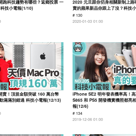
盛會開跑科技趨勢有哪些？返鄉投票 一
2020 元旦跟你切身相關新制上
技小電報(1/10)
賣的蘋果新品你跟上了沒？科技小電報
# 130
0
2020-01-03 01:00
o 開賣！頂規金額突破 160 萬台幣
iPhone SE2 明年發表機率高
動滿滿別錯過 科技小電報(12/13)
S865 和 PS5 開發機實機照都
報(12/6)
0
# 134
2019-12-06 01:00