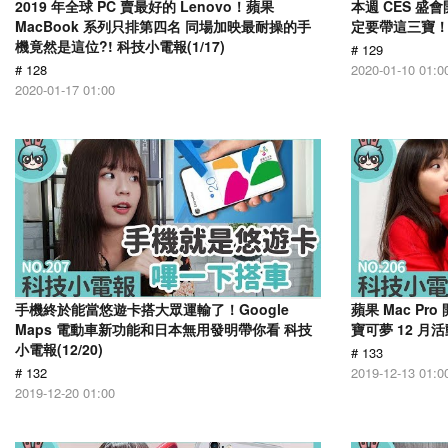
2019 年全球 PC 賣最好的 Lenovo！蘋果
本週 CES 
MacBook 系列只排第四名 同場加映最耐操的手
定要帶這三寶！科
機竟然是這位?! 科技小電報(1/17)
# 129
# 128
2020-01-10 01:0
2020-01-17 01:00
手機終於能當悠遊卡搭大眾運輸了！Google
蘋果 Mac Pr
Maps 電動車新功能和日本無用發明帶你看 科技
寶可夢 12 月活
小電報(12/20)
# 133
# 132
2019-12-13 01:0
2019-12-20 01:00