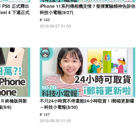
息！PS5 正式釋出
iPhone 11系列傳相機災情？發揮實驗精神告訴你
xel 4 下週正式
科技小電報(9/27)
# 143
2019-09-27 01:00
 II 終極版與新
不只24小時買不停還能24小時取貨！i郵箱更新囉
9/6)
～科技小電報(8/30)
# 147
2019-08-30 01:00