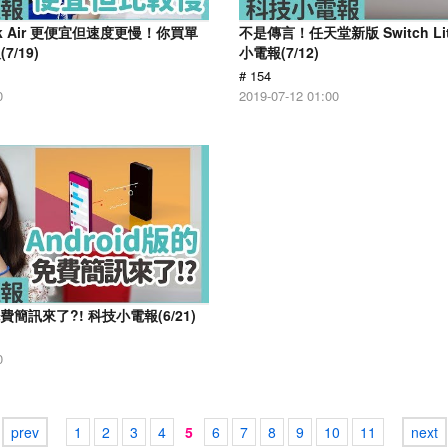
ook Air 更便宜但速度更慢！你買單
不是傳言！任天堂新版 Switch L
/19)
小電報(7/12)
# 154
0
2019-07-12 01:00
免費簡訊來了?! 科技小電報(6/21)
0
prev
1
2
3
4
5
6
7
8
9
10
11
next