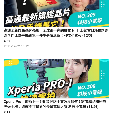
高通全新旗艦晶片亮相！全球第一家鹹酥雞 NFT 上架首日漲幅超劇
烈？起床拿手機後第一件事是做這個！科技小電報 (12/3)
# 32
2021-12-02 10:13
Xperia Pro-I 實拍上手！收音跟防手震效果如何？家電精品開始跨
界做手機，週末不可錯過的長輩電競大賽 科技小電報 (11/26)
# 33