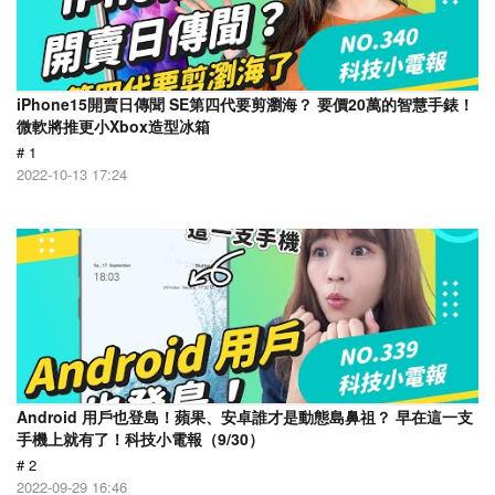
iPhone15開賣日傳聞 SE第四代要剪瀏海？ 要價20萬的智慧手錶！
微軟將推更小Xbox造型冰箱
# 1
2022-10-13 17:24
Android 用戶也登島！蘋果、安卓誰才是動態島鼻祖？ 早在這一支
手機上就有了！科技小電報（9/30）
# 2
2022-09-29 16:46