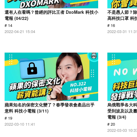
還有人在看嗎？曾經的評比王者 DxoMark 科技小
不是愚人節？除了
電報 (04/22)
高科技口罩 科技小
# 14
# 16
2022-04-21 15:04
2022-03-31 11:3
蘋果知名的保密文化變了？春季發表會產品出乎
烏俄戰爭各大
意料 科技小電報 (3/11)
受到波及以及
電報 (3/4)
# 19
2022-03-10 11:41
# 20
2022-03-03 10:3