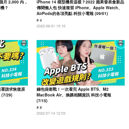
月 2,000 內，
iPhone 14 模型機長這樣？2022 蘋果發表會新品
新機？
傳聞懶人包 快速複習 iPhone、Apple Watch、
AirPods的各項亮點 科技小電報 (09/01)
# 4
2022-09-01 15:16
人連署請求恢復原
錢包保衛戰！一次看完 Apple BTS、M2
/29)
MacBook Air、換購相關資訊 科技小電報
(7/15)
# 8
2022-07-14 12:03