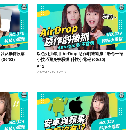
號以及推特收購
以色列少年用 AirDrop 惡作劇遭逮捕！教你一招
6/03)
小技巧避免被騷擾 科技小電報 (05/20)
# 12
2022-05-19 12:16