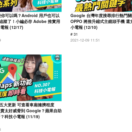
殼你可以嗎？Android 用戶也可以
Google 台灣年度搜尋排行熱門
g 追蹤了！小編必存 Adobe 推實用
OPPO 將推升縮式主鏡頭手機 
 (12/17)
小電報 (12/10)
# 31
9
2021-12-09 11:51
aps 五大更新 可查看車廂擁擠程度
賣太好威脅到 Google？蘋果自助
科技小電報 (11/19)
6