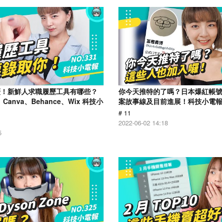
歷！新鮮人求職履歷工具有哪些？
你今天推特的了嗎？日本爆紅帳
、Canva、Behance、Wix 科技小
案故事線及目前進展！科技小電報 (0
# 11
2022-06-02 14:18
5