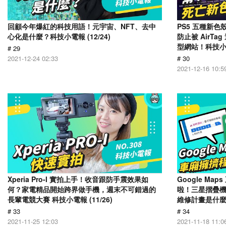
回顧今年爆紅的科技用語！元宇宙、NFT、去中
PS5 五種新色
心化是什麼？科技小電報 (12/24)
防止被 AirTa
型網站！科技小電報
# 29
2021-12-24 02:33
# 30
2021-12-16 10:5
Xperia Pro-I 實拍上手！收音跟防手震效果如
Google M
何？家電精品開始跨界做手機，週末不可錯過的
啦！三星摺疊機
長輩電競大賽 科技小電報 (11/26)
維修計畫是什麼？
# 33
# 34
2021-11-25 12:03
2021-11-18 11:0