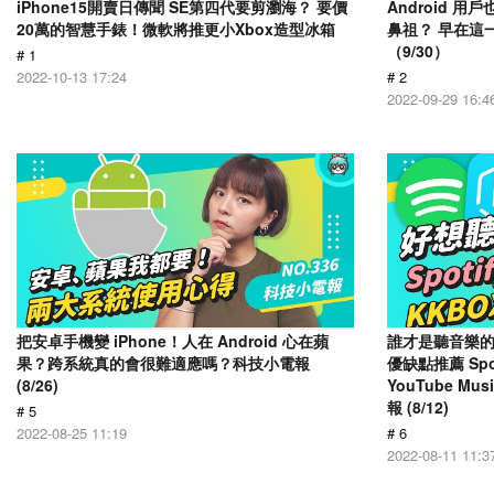
iPhone15開賣日傳聞 SE第四代要剪瀏海？ 要價
Android 
20萬的智慧手錶！微軟將推更小Xbox造型冰箱
鼻祖？ 早在這
（9/30）
# 1
2022-10-13 17:24
# 2
2022-09-29 16:4
把安卓手機變 iPhone！人在 Android 心在蘋
誰才是聽音樂的
果？跨系統真的會很難適應嗎？科技小電報
優缺點推薦 Spot
(8/26)
YouTube Mus
報 (8/12)
# 5
2022-08-25 11:19
# 6
2022-08-11 11:3