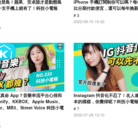
用戶也登島！蘋果、安卓誰才是動態島
iPhone 手機訂閱制你可以嗎？每個
一支手機上就有了！科技小電報
比分期付款便宜，還可以每年換
# 3
2022-09-15 15:42
6
真命 App？音樂串流平台心得和
Instagram 抖音化不忍了！名
ify、KKBOX、Apple Music、
本的模樣，你覺得呢？科技小電報 (7
ic、MB3、Street Voice 科技小電
# 7
2022-07-28 12:10
7