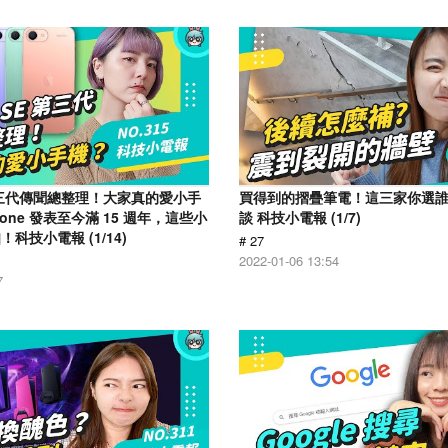
E 第三代傳聞總整理！大家真的愛小手
買得到的摺疊筆電！這三家你選誰？
hone 發表至今滿 15 週年，這些小
談 科技小電報 (1/7)
科技小電報 (1/14)
# 27
2022-01-06 13:54
7