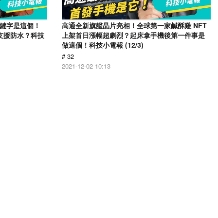
關鍵字是這個！
高通全新旗艦晶片亮相！全球第一家鹹酥雞 NFT
還支援防水？科技
上架首日漲幅超劇烈？起床拿手機後第一件事是
做這個！科技小電報 (12/3)
# 32
2021-12-02 10:13