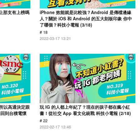
你手上那支有上榜嗎
iPhone 效能就是比較強？Android 是傳檔邊緣
人？關於 iOS 和 Android 的五大刻板印象 你中
了哪個？科技小電報 (3/18)
# 18
2022-03-17 13:21
翻車？所以高通決定跟
玩 IG 的人都上年紀了？現在的孩子都在瘋小紅
器回到台積電懷
書！從社交 App 看文化統戰 科技小電報 (2/18)
# 22
2022-02-17 13:46