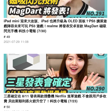
iPad mini 迎來大改版、iPad 也將升級為 OLED 面板？PS5 擴展遊
戲陣容未來可玩 PS3 遊戲！realme 將發表安卓首款 MagDart 磁吸
閃充手機 科技小電報 (7/30)
# 49
2021-07-29 11:08
三星確定在 8/11 發表兩款摺疊機 Netflix 進軍遊戲 不會跟用戶多收
費 貝佐斯順利搭火箭升空了！科技小電報 (7/23)
# 50