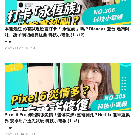
本週最紅 你有試過臉書打卡『 永恆族 』嗎？Disney+ 登台 邀請阿
妹、瘦子演唱經典組曲 科技小電報 (11/12)
# 35
2021-11-11 10:18
Pixel 6 Pro 傳出誇張災情！螢幕閃爍+重複開孔？Netflix 進軍遊戲
界 安卓用戶搶先試玩 科技小電報 (11/5)
# 36
2021-11-04 10:38