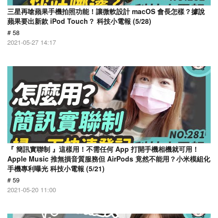
三星再嗆蘋果手機拍照功能！讓微軟設計 macOS 會長怎樣？據說
蘋果要出新款 iPod Touch？ 科技小電報 (5/28)
# 58
2021-05-27 14:17
『 簡訊實聯制 』這樣用！不需任何 App 打開手機相機就可用！
Apple Music 推無損音質服務但 AirPods 竟然不能用？小米模組化
手機專利曝光 科技小電報 (5/21)
# 59
2021-05-20 11:00