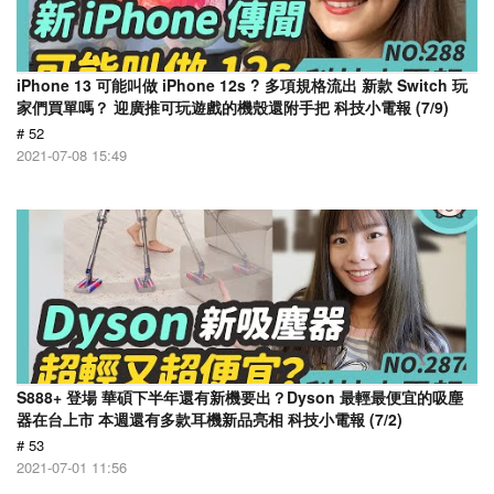
iPhone 13 可能叫做 iPhone 12s ? 多項規格流出 新款 Switch 玩
家們買單嗎？ 迎廣推可玩遊戲的機殼還附手把 科技小電報 (7/9)
# 52
2021-07-08 15:49
S888+ 登場 華碩下半年還有新機要出？Dyson 最輕最便宜的吸塵
器在台上市 本週還有多款耳機新品亮相 科技小電報 (7/2)
# 53
2021-07-01 11:56