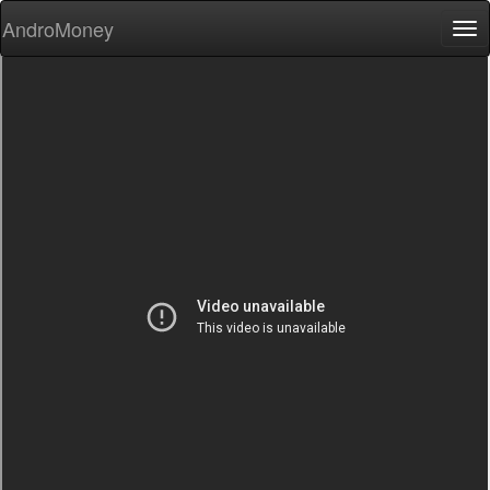
AndroMoney
Tog
nav